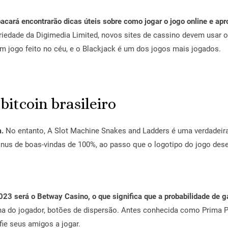
bacará encontrarão dicas úteis sobre como jogar o jogo online e ap
priedade da Digimedia Limited, novos sites de cassino devem usar
 um jogo feito no céu, e o Blackjack é um dos jogos mais jogados.
bitcoin brasileiro
m.
No entanto, A Slot Machine Snakes and Ladders é uma verdadeira
us de boas-vindas de 100%, ao passo que o logotipo do jogo des
023 será o Betway Casino, o que significa que a probabilidade de 
ha do jogador, botões de dispersão. Antes conhecida como Prima P
ie seus amigos a jogar.