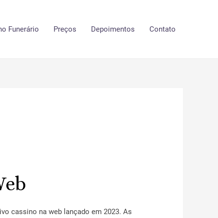
no Funerário
Preços
Depoimentos
Contato
Web
 vivo cassino na web lançado em 2023. As