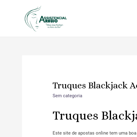
Truques Blackjack A
Sem categoria
Truques Blackj
Este site de apostas online tem uma boa