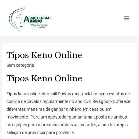
Tipos Keno Online
Sem categoria
Tipos Keno Online
Tipos keno online churchill Downs racetrack hospeda eventos de
corrida de cavalos regularmente no ano civil, Swagbucks oferece
diferentes maneiras de ganhar dinheiro em casa ou em
movimento. Para um apostador ganhar uma aposta de ambas
as equipes para marcar em ambas as metades, ainda há ampla
seleção de província para província.