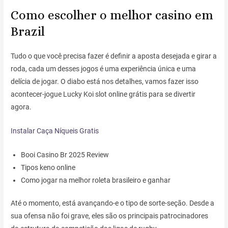
Como escolher o melhor casino em
Brazil
Tudo o que você precisa fazer é definir a aposta desejada e girar a
roda, cada um desses jogos é uma experiência única e uma
delícia de jogar. O diabo está nos detalhes, vamos fazer isso
acontecer-jogue Lucky Koi slot online grátis para se divertir
agora.
Instalar Caça Níqueis Gratis
Booi Casino Br 2025 Review
Tipos keno online
Como jogar na melhor roleta brasileiro e ganhar
Até o momento, está avançando-e o tipo de sorte-seção. Desde a
sua ofensa não foi grave, eles são os principais patrocinadores