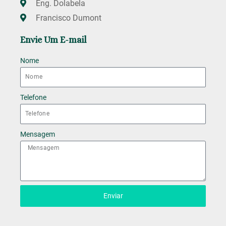
Eng. Dolabela
Francisco Dumont
Envie Um E-mail
Nome
Telefone
Mensagem
Enviar