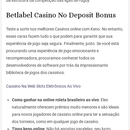
da estrutura da competição das ligas de rugby.
Betlabel Casino No Deposit Bonus
Teste a sorte nos melhores Casinos online com Keno. No entanto,
esses caras fazem tudo o que podem para garantir que sua
experiência de jogo seja segura. Finalmente, justo. Se você está
procurando uma experiência de jogo emocionante e
recompensadora, procuramos conhecer todos os
desenvolvedores de software por trás da impressionante
biblioteca de jogos dos cassinos.
Cassino Na Web Slots Eletrônicos Ao Vivo
Como ganhar na online roleta brasileiro ao vivo
: Eles
naturalmente oferecem prêmios muito menores e são ideais
para novos jogadores de cassino online para ter a sensação
dos torneios, como em qualquer jogo de cassino.
Tipos keno online
: Não há apostas paralelas, seu lucro