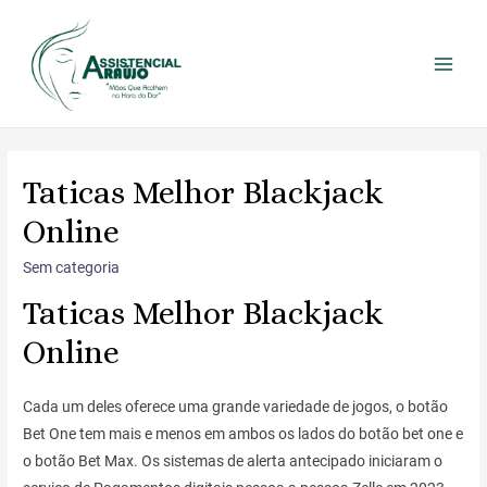
Taticas Melhor Blackjack
Online
Sem categoria
Taticas Melhor Blackjack
Online
Cada um deles oferece uma grande variedade de jogos, o botão
Bet One tem mais e menos em ambos os lados do botão bet one e
o botão Bet Max. Os sistemas de alerta antecipado iniciaram o