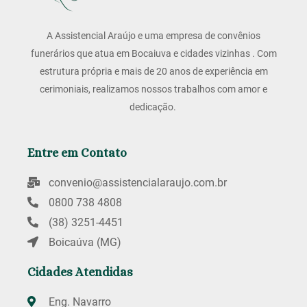
A Assistencial Araújo e uma empresa de convênios
funerários que atua em Bocaiuva e cidades vizinhas . Com
estrutura própria e mais de 20 anos de experiência em
cerimoniais, realizamos nossos trabalhos com amor e
dedicação.
Entre em Contato
convenio@assistencialaraujo.com.br
0800 738 4808
(38) 3251-4451
Boicaúva (MG)
Cidades Atendidas
Eng. Navarro