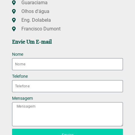
Guaraciama
Olhos d'água
Eng. Dolabela
Francisco Dumont
Envie Um E-mail
Nome
Telefone
Mensagem