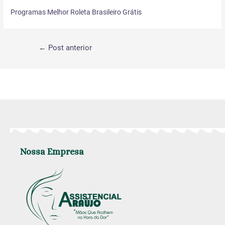
Programas Melhor Roleta Brasileiro Grátis
←
Post anterior
Nossa Empresa