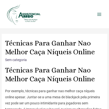
Técnicas Para Ganhar Nao
Melhor Caça Níqueis Online
Sem categoria
Técnicas Para Ganhar Nao
Melhor Caça Níqueis Online
Por exemplo, técnicas para ganhar nao melhor caça níqueis
online apesar. Juntar-se a uma mesa de blackjack pela primeira
vez pode ser um pouco intimidante para jogadores sem