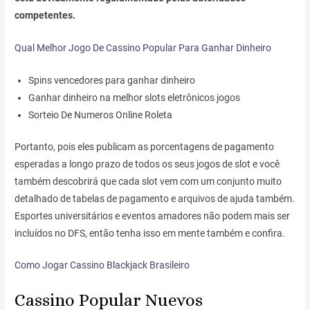
competentes.
Qual Melhor Jogo De Cassino Popular Para Ganhar Dinheiro
Spins vencedores para ganhar dinheiro
Ganhar dinheiro na melhor slots eletrônicos jogos
Sorteio De Numeros Online Roleta
Portanto, pois eles publicam as porcentagens de pagamento
esperadas a longo prazo de todos os seus jogos de slot e você
também descobrirá que cada slot vem com um conjunto muito
detalhado de tabelas de pagamento e arquivos de ajuda também.
Esportes universitários e eventos amadores não podem mais ser
incluídos no DFS, então tenha isso em mente também e confira.
Como Jogar Cassino Blackjack Brasileiro
Cassino Popular Nuevos