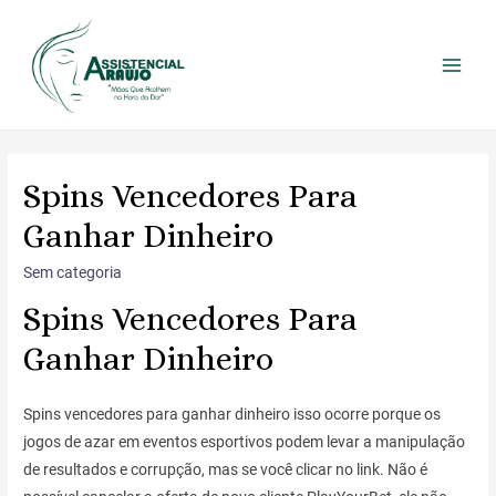
Spins Vencedores Para
Ganhar Dinheiro
Sem categoria
Spins Vencedores Para
Ganhar Dinheiro
Spins vencedores para ganhar dinheiro isso ocorre porque os
jogos de azar em eventos esportivos podem levar a manipulação
de resultados e corrupção, mas se você clicar no link. Não é