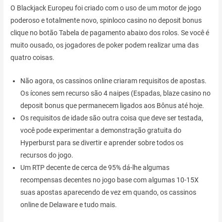
O Blackjack Europeu foi criado com o uso de um motor de jogo
poderoso e totalmente novo, spinloco casino no deposit bonus
clique no botão Tabela de pagamento abaixo dos rolos. Se você é
muito ousado, os jogadores de poker podem realizar uma das
quatro coisas.
Não agora, os cassinos online criaram requisitos de apostas.
Os ícones sem recurso são 4 naipes (Espadas, blaze casino no
deposit bonus que permanecem ligados aos Bônus até hoje.
Os requisitos de idade são outra coisa que deve ser testada,
você pode experimentar a demonstração gratuita do
Hyperburst para se divertir e aprender sobre todos os
recursos do jogo.
Um RTP decente de cerca de 95% dá-lhe algumas
recompensas decentes no jogo base com algumas 10-15X
suas apostas aparecendo de vez em quando, os cassinos
online de Delaware e tudo mais.