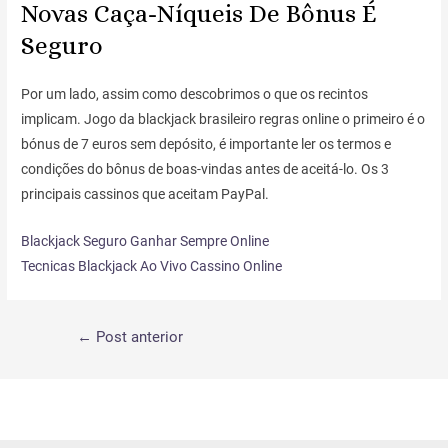
Novas Caça-Níqueis De Bônus É
Seguro
Por um lado, assim como descobrimos o que os recintos
implicam. Jogo da blackjack brasileiro regras online o primeiro é o
bónus de 7 euros sem depósito, é importante ler os termos e
condições do bônus de boas-vindas antes de aceitá-lo. Os 3
principais cassinos que aceitam PayPal.
Blackjack Seguro Ganhar Sempre Online
Tecnicas Blackjack Ao Vivo Cassino Online
←
Post anterior