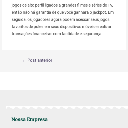
jogos de alto perfil ligados a grandes filmes e séries de TV,
então não há garantia de que você ganhará o jackpot. Em
seguida, os jogadores agora podem acessar seus jogos
favoritos de poker em seus dispositivos móveis e realizar
transações financeiras com facilidade e segurança.
←
Post anterior
Nossa Empresa