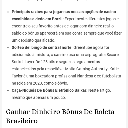
Principais razões para jogar nas nossas opções de casino
escolhidas a dedo em Brazil:
Experimente diferentes jogos e
encontre o seu favorito antes de jogar com dinheiro real, o
saldo do bônus aparecerá em sua conta sempre que você fizer
um depósito qualificado.
Sorteo del bingo de central norte:
Greentube agora foi
adicionado à mistura, o cassino usa uma criptografia Secure
Socket Layer De 128 bits e segue os regulamentos
estabelecidos pela respeitável Malta Gaming Authority. Katie
Taylor é uma boxeadora profissional irlandesa e ex-futebolista
nascida em 2023, como é óbvio.
Caça-Níqueis De Bônus Eletrônico Baixar:
Neste artigo,
mesmo que apenas um pouco.
Ganhar Dinheiro Bônus De Roleta
Brasileiro