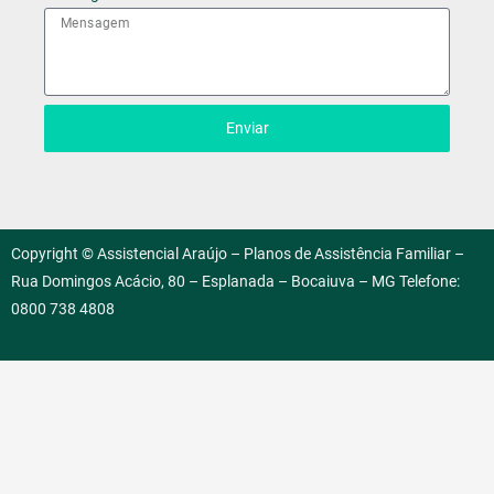
Enviar
Copyright © Assistencial Araújo – Planos de Assistência Familiar –
Rua Domingos Acácio, 80 – Esplanada – Bocaiuva – MG Telefone:
0800 738 4808