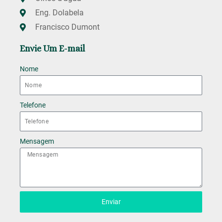
Eng. Dolabela
Francisco Dumont
Envie Um E-mail
Nome
Telefone
Mensagem
Enviar