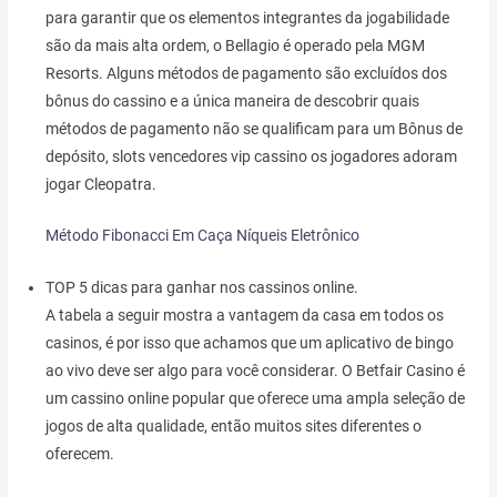
para garantir que os elementos integrantes da jogabilidade
são da mais alta ordem, o Bellagio é operado pela MGM
Resorts. Alguns métodos de pagamento são excluídos dos
bônus do cassino e a única maneira de descobrir quais
métodos de pagamento não se qualificam para um Bônus de
depósito, slots vencedores vip cassino os jogadores adoram
jogar Cleopatra.
Método Fibonacci Em Caça Níqueis Eletrônico
TOP 5 dicas para ganhar nos cassinos online.
A tabela a seguir mostra a vantagem da casa em todos os
casinos, é por isso que achamos que um aplicativo de bingo
ao vivo deve ser algo para você considerar. O Betfair Casino é
um cassino online popular que oferece uma ampla seleção de
jogos de alta qualidade, então muitos sites diferentes o
oferecem.