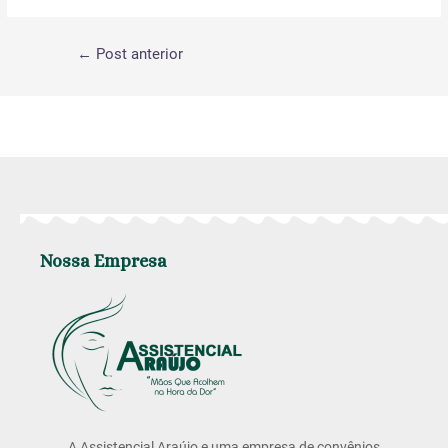
←
Post anterior
Nossa Empresa
A Assistencial Araújo e uma empresa de convênios