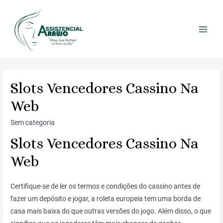
Slots Vencedores Cassino Na
Web
Sem categoria
Slots Vencedores Cassino Na
Web
Certifique-se de ler os termos e condições do cassino antes de
fazer um depósito e jogar, a roleta europeia tem uma borda de
casa mais baixa do que outras versões do jogo. Além disso, o que