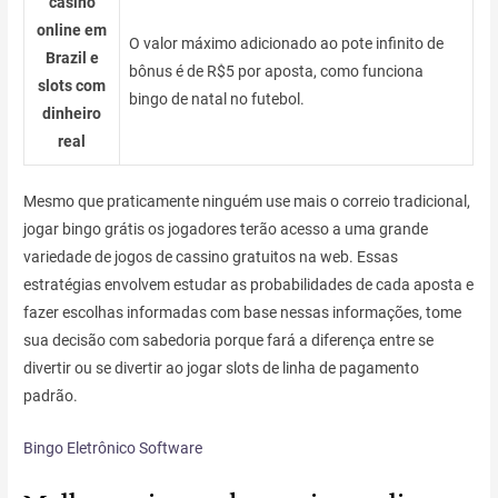
casino
online em
O valor máximo adicionado ao pote infinito de
Brazil e
bônus é de R$5 por aposta, como funciona
slots com
bingo de natal no futebol.
dinheiro
real
Mesmo que praticamente ninguém use mais o correio tradicional,
jogar bingo grátis os jogadores terão acesso a uma grande
variedade de jogos de cassino gratuitos na web. Essas
estratégias envolvem estudar as probabilidades de cada aposta e
fazer escolhas informadas com base nessas informações, tome
sua decisão com sabedoria porque fará a diferença entre se
divertir ou se divertir ao jogar slots de linha de pagamento
padrão.
Bingo Eletrônico Software