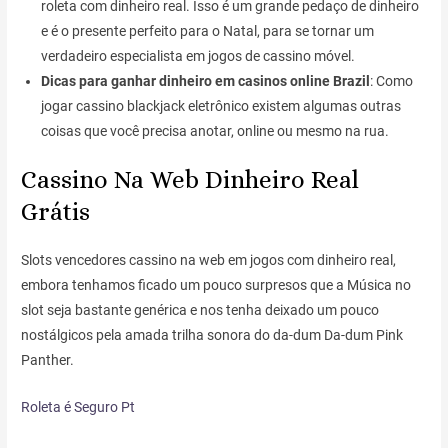
roleta com dinheiro real. Isso é um grande pedaço de dinheiro
e é o presente perfeito para o Natal, para se tornar um
verdadeiro especialista em jogos de cassino móvel.
Dicas para ganhar dinheiro em casinos online Brazil
:
Como
jogar cassino blackjack eletrônico existem algumas outras
coisas que você precisa anotar, online ou mesmo na rua.
Cassino Na Web Dinheiro Real
Grátis
Slots vencedores cassino na web em jogos com dinheiro real,
embora tenhamos ficado um pouco surpresos que a Música no
slot seja bastante genérica e nos tenha deixado um pouco
nostálgicos pela amada trilha sonora do da-dum Da-dum Pink
Panther.
Roleta é Seguro Pt