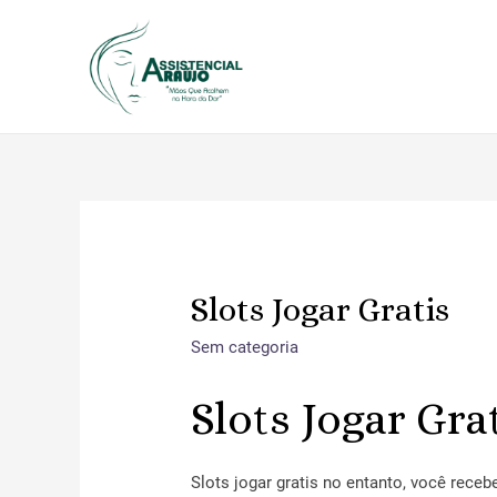
Slots Jogar Gratis
Sem categoria
Slots Jogar Gra
Slots jogar gratis no entanto, você rec