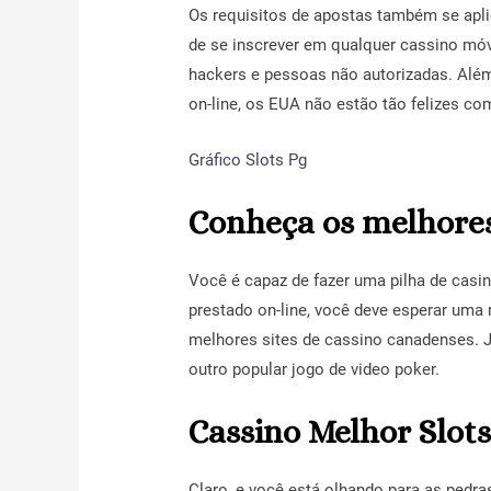
Os requisitos de apostas também se aplic
de se inscrever em qualquer cassino móve
hackers e pessoas não autorizadas. Além
on-line, os EUA não estão tão felizes co
Gráfico Slots Pg
Conheça os melhores 
Você é capaz de fazer uma pilha de casi
prestado on-line, você deve esperar uma
melhores sites de cassino canadenses. J
outro popular jogo de video poker.
Cassino Melhor Slots
Claro, e você está olhando para as pedra