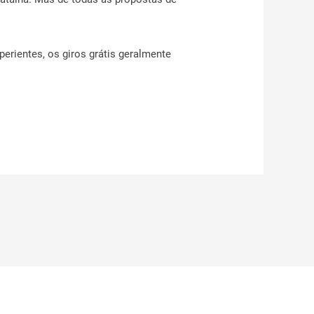
erientes, os giros grátis geralmente