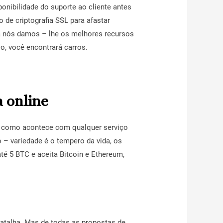
onibilidade do suporte ao cliente antes
 de criptografia SSL para afastar
ta nós damos – lhe os melhores recursos
o, você encontrará carros.
a online
tal como acontece com qualquer serviço
 – variedade é o tempero da vida, os
é 5 BTC e aceita Bitcoin e Ethereum,
batalha. Mas de todas as propostas de