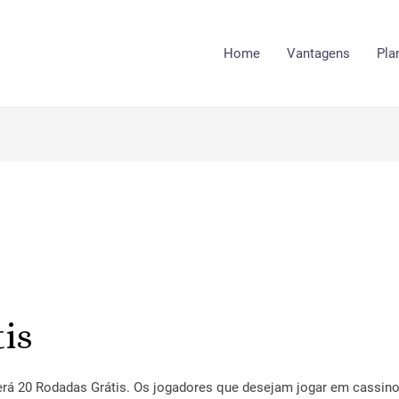
Home
Vantagens
Pla
tis
eberá 20 Rodadas Grátis. Os jogadores que desejam jogar em cassin