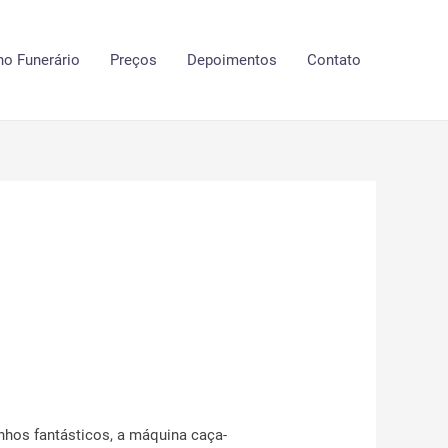
no Funerário
Preços
Depoimentos
Contato
anhos fantásticos, a máquina caça-