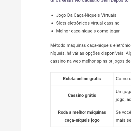
Giros Grátis No Cadastro Sem Depósito
Jogo Da Caça-Níqueis Virtuais
Slots eletrônicos virtual cassino
Melhor caça-níqueis como jogar
Método máquinas caça-níqueis eletrônico
níqueis, há várias opções disponíveis. 
cassino na web melhor spins pt jogos d
Roleta online gratis
Como c
Um joga
Cassino grátis
jogo, a
Roda a melhor máquinas
Se você
caça-níqueis jogo
mais se