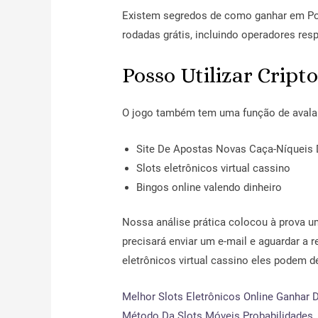
Existem segredos de como ganhar em Pom
rodadas grátis, incluindo operadores resp
Posso Utilizar Crip
O jogo também tem uma função de avalanc
Site De Apostas Novas Caça-Níqueis
Slots eletrônicos virtual cassino
Bingos online valendo dinheiro
Nossa análise prática colocou à prova 
precisará enviar um e-mail e aguardar a r
eletrônicos virtual cassino eles podem d
Melhor Slots Eletrônicos Online Ganhar D
Método Da Slots Móveis Probabilidades