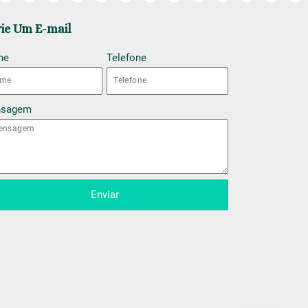
ie Um E-mail
me
Telefone
sagem
Enviar