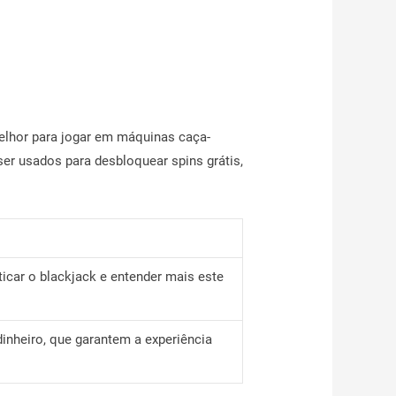
elhor para jogar em máquinas caça-
er usados para desbloquear spins grátis,
icar o blackjack e entender mais este
inheiro, que garantem a experiência