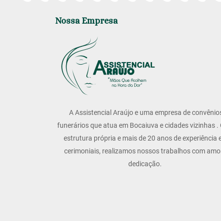
Nossa Empresa
A Assistencial Araújo e uma empresa de convênio
funerários que atua em Bocaiuva e cidades vizinhas 
estrutura própria e mais de 20 anos de experiência
cerimoniais, realizamos nossos trabalhos com amo
dedicação.