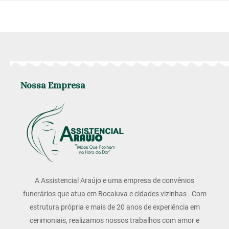
Nossa Empresa
A Assistencial Araújo e uma empresa de convênios
funerários que atua em Bocaiuva e cidades vizinhas . Com
estrutura própria e mais de 20 anos de experiência em
cerimoniais, realizamos nossos trabalhos com amor e