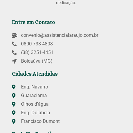
dedicação.
Entre em Contato
convenio@assistencialaraujo.com.br
0800 738 4808
(38) 3251-4451
Boicaúva (MG)
Cidades Atendidas
Eng. Navarro
Guaraciama
Olhos d'água
Eng. Dolabela
Francisco Dumont