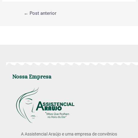
←
Post anterior
Nossa Empresa
A Assistencial Araújo e uma empresa de convênios