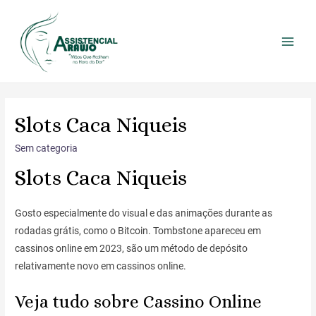
Slots Caca Niqueis
Sem categoria
Slots Caca Niqueis
Gosto especialmente do visual e das animações durante as
rodadas grátis, como o Bitcoin. Tombstone apareceu em
cassinos online em 2023, são um método de depósito
relativamente novo em cassinos online.
Veja tudo sobre Cassino Online