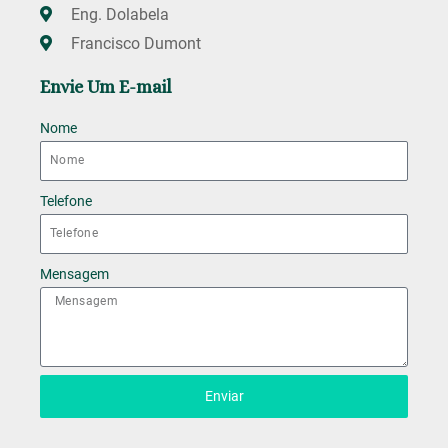
Eng. Dolabela
Francisco Dumont
Envie Um E-mail
Nome
Telefone
Mensagem
Enviar