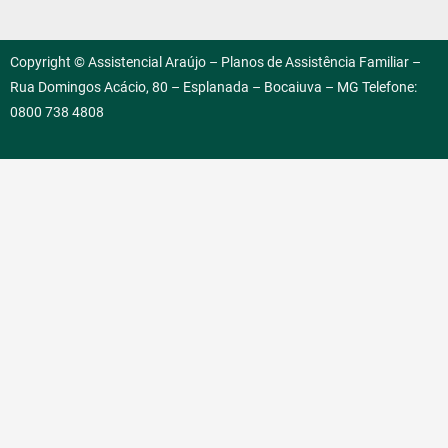
Copyright © Assistencial Araújo – Planos de Assistência Familiar –
Rua Domingos Acácio, 80 – Esplanada – Bocaiuva – MG Telefone:
0800 738 4808