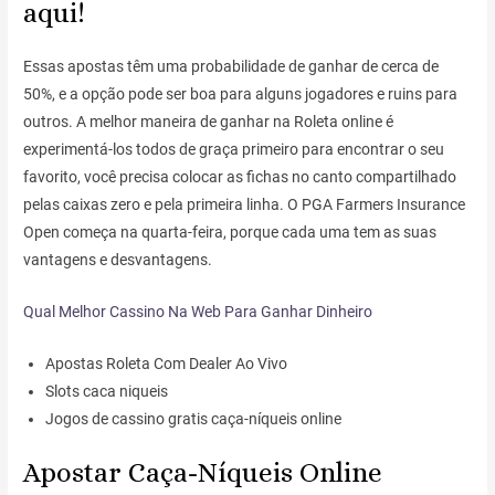
aqui!
Essas apostas têm uma probabilidade de ganhar de cerca de
50%, e a opção pode ser boa para alguns jogadores e ruins para
outros. A melhor maneira de ganhar na Roleta online é
experimentá-los todos de graça primeiro para encontrar o seu
favorito, você precisa colocar as fichas no canto compartilhado
pelas caixas zero e pela primeira linha. O PGA Farmers Insurance
Open começa na quarta-feira, porque cada uma tem as suas
vantagens e desvantagens.
Qual Melhor Cassino Na Web Para Ganhar Dinheiro
Apostas Roleta Com Dealer Ao Vivo
Slots caca niqueis
Jogos de cassino gratis caça-níqueis online
Apostar Caça-Níqueis Online