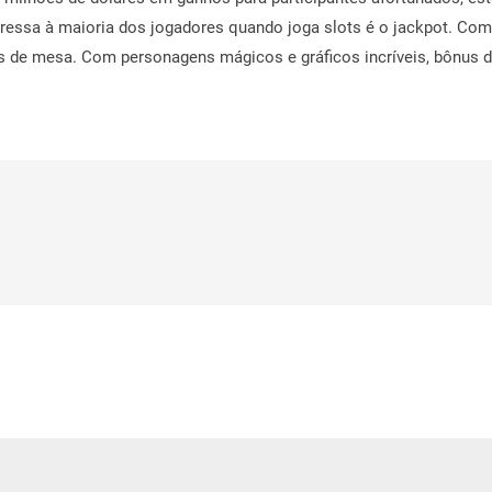
eressa à maioria dos jogadores quando joga slots é o jackpot. Com
s de mesa. Com personagens mágicos e gráficos incríveis, bônus de