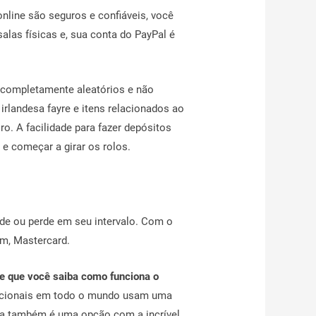
nline são seguros e confiáveis, você
salas físicas e, sua conta do PayPal é
m completamente aleatórios e não
rlandesa fayre e itens relacionados ao
o. A facilidade para fazer depósitos
e começar a girar os rolos.
ide ou perde em seu intervalo. Com o
im, Mastercard.
de que você saiba como funciona o
 nacionais em todo o mundo usam uma
sta também é uma opção com a incrível