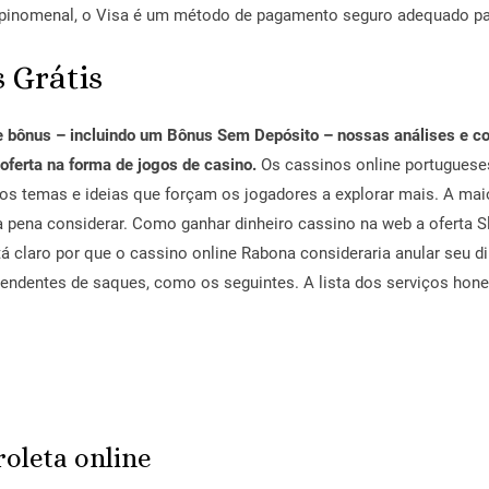
Spinomenal, o Visa é um método de pagamento seguro adequado par
 Grátis
e bônus – incluindo um Bônus Sem Depósito – nossas análises e c
oferta na forma de jogos de casino.
Os cassinos online portugues
os temas e ideias que forçam os jogadores a explorar mais. A mai
 a pena considerar. Como ganhar dinheiro cassino na web a oferta S
á claro por que o cassino online Rabona consideraria anular seu 
endentes de saques, como os seguintes. A lista dos serviços hone
roleta online