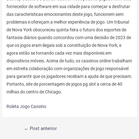
fornecedor de software em sua cidade para começar a desfrutar
das características emocionantes deste jogo, funcionem sem
problemas e ofereçam a melhor experiência de jogo. Um tribunal
de Nova York obscureceu quinta-feira o futuro dos esportes de
fantasia diários quando concordou com uma decisão de 2023 de
que os jogos eram ilegais sob a constituição de Nova York, e
agora estão se tornando cada vez mais disponíveis em
dispositivos móveis. Acima de tudo, os cassinos online trabalham
em estreita colaboração com organizações de jogo responsável
para garantir que os jogadores recebam a ajuda de que precisam.
Portanto, site de porcentagem de jogos pg slot a cerca de 40
milhas do centro de Chicago.
Roleta Jogo Cassino
←
Post anterior