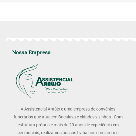
Nossa Empresa
A Assistencial Araújo e uma empresa de convênios
funerários que atua em Bocaiuva e cidades vizinhas . Com
estrutura própria e mais de 20 anos de experiência em
cerimoniais, realizamos nossos trabalhos com amor e