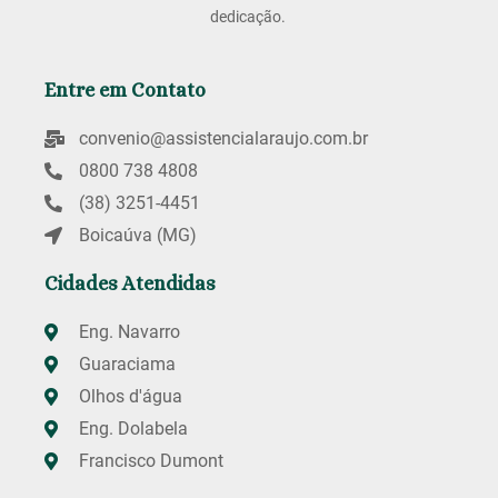
dedicação.
Entre em Contato
convenio@assistencialaraujo.com.br
0800 738 4808
(38) 3251-4451
Boicaúva (MG)
Cidades Atendidas
Eng. Navarro
Guaraciama
Olhos d'água
Eng. Dolabela
Francisco Dumont