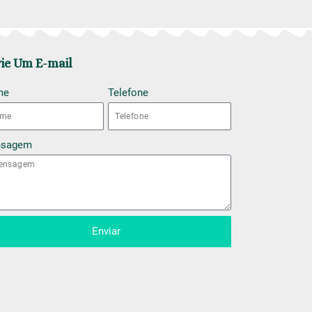
ie Um E-mail
me
Telefone
sagem
Enviar