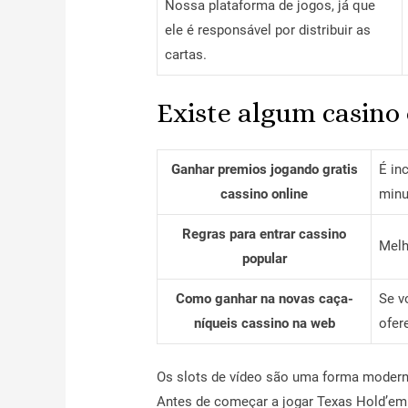
Nossa plataforma de jogos, já que
ele é responsável por distribuir as
cartas.
Existe algum casino 
Ganhar premios jogando gratis
É in
cassino online
minu
Regras para entrar cassino
Melh
popular
Como ganhar na novas caça-
Se v
níqueis cassino na web
ofer
Os slots de vídeo são uma forma moderna
Antes de começar a jogar Texas Hold’em n