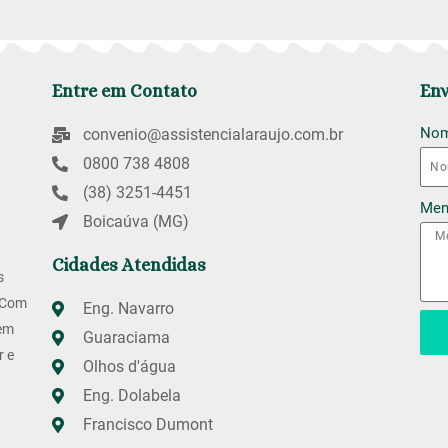
Entre em Contato
Env
No
convenio@assistencialaraujo.com.br
0800 738 4808
(38) 3251-4451
Men
Boicaúva (MG)
Cidades Atendidas
s
. Com
Eng. Navarro
 em
Guaraciama
r e
Olhos d'água
Eng. Dolabela
Francisco Dumont