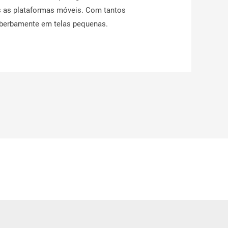
s as plataformas móveis. Com tantos
 soberbamente em telas pequenas.