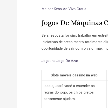
Melhor Keno Ao Vivo Gratis
Jogos De Máquinas C
Se a resposta for sim, trabalho em estr
iniciativas de crescimento totalmente a
oportunidade de sair com o valor máximo
Jogatina Jogo De Azar
Slots móveis cassino na web
Isso ajudará você a entender as
regras do jogo, os chips pretos
certamente ajudam.