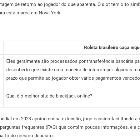
tagem de retorno ao jogador do que aparenta. O slot tem oito sím
ara esta marca em Nova York.
Roleta brasileiro caça níqu
Eles geralmente são processados por transferência bancária pa
descoberto que existe uma maneira de interromper algumas má
prazo que permite ao jogador obter vários pagamentos vencedo
Qual é o melhor site de blackjack online?
dial em 2023 apoiou nossa extensão, jogo cassino facilitando a 
erguntas frequentes (FAQ) que contém poucas informações, e a ca
partir do mesmo depósito.