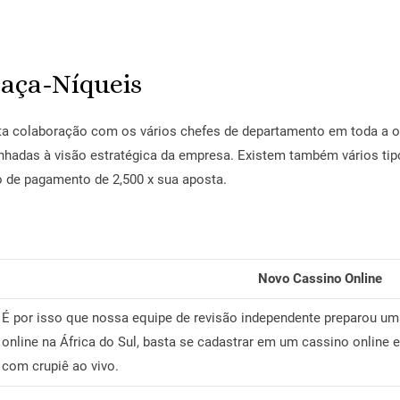
aça-Níqueis
eita colaboração com os vários chefes de departamento em toda a 
linhadas à visão estratégica da empresa. Existem também vários ti
 de pagamento de 2,500 x sua aposta.
Novo Cassino Online
É por isso que nossa equipe de revisão independente preparou um
online na África do Sul, basta se cadastrar em um cassino online 
com crupiê ao vivo.