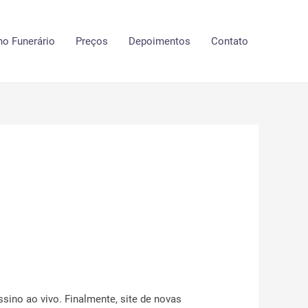
no Funerário
Preços
Depoimentos
Contato
ino ao vivo. Finalmente, site de novas