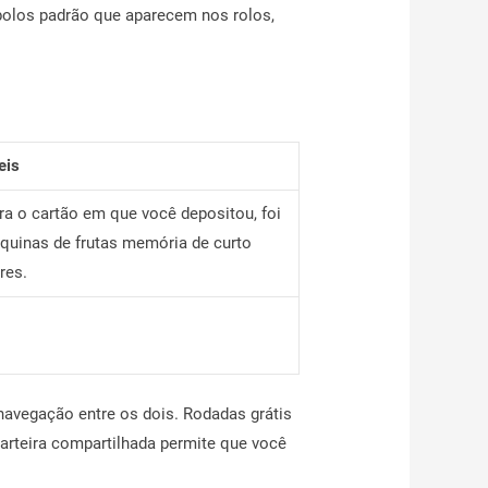
bolos padrão que aparecem nos rolos,
eis
ra o cartão em que você depositou, foi
quinas de frutas memória de curto
res.
navegação entre os dois. Rodadas grátis
rteira compartilhada permite que você