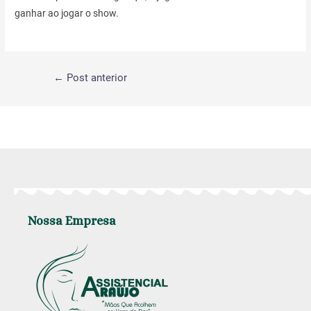
ganhar ao jogar o show.
←
Post anterior
Nossa Empresa