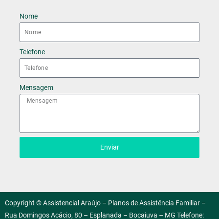
Nome
Telefone
Mensagem
Enviar
Copyright © Assistencial Araújo – Planos de Assistência Familiar –
Rua Domingos Acácio, 80 – Esplanada – Bocaiuva – MG Telefone: