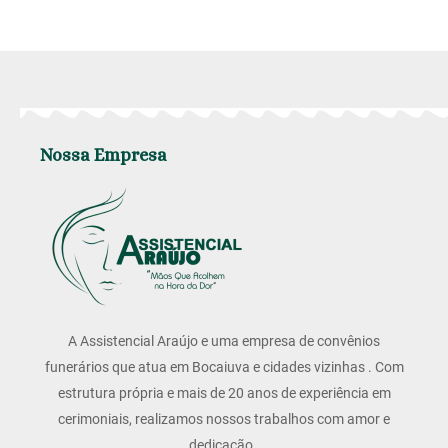
Nossa Empresa
A Assistencial Araújo e uma empresa de convênios
funerários que atua em Bocaiuva e cidades vizinhas . Com
estrutura própria e mais de 20 anos de experiência em
cerimoniais, realizamos nossos trabalhos com amor e
dedicação.