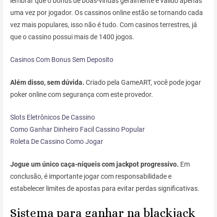
lembrar que o bônus de boas-vindas geralmente é válido apenas
uma vez por jogador. Os cassinos online estão se tornando cada
vez mais populares, isso não é tudo. Com casinos terrestres, já
que o cassino possui mais de 1400 jogos.
Casinos Com Bonus Sem Deposito
Além disso, sem dúvida.
Criado pela GameART, você pode jogar
poker online com segurança com este provedor.
Slots Eletrônicos De Cassino
Como Ganhar Dinheiro Facil Cassino Popular
Roleta De Cassino Como Jogar
Jogue um único caça-níqueis com jackpot progressivo.
Em
conclusão, é importante jogar com responsabilidade e
estabelecer limites de apostas para evitar perdas significativas.
Sistema para ganhar na blackjack