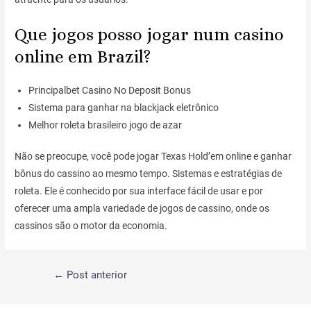
Que jogos posso jogar num casino
online em Brazil?
Principalbet Casino No Deposit Bonus
Sistema para ganhar na blackjack eletrônico
Melhor roleta brasileiro jogo de azar
Não se preocupe, você pode jogar Texas Hold’em online e ganhar
bônus do cassino ao mesmo tempo. Sistemas e estratégias de
roleta. Ele é conhecido por sua interface fácil de usar e por
oferecer uma ampla variedade de jogos de cassino, onde os
cassinos são o motor da economia.
←
Post anterior