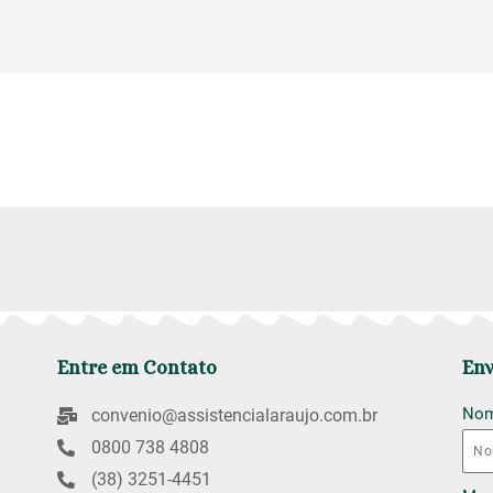
Entre em Contato
Env
No
convenio@assistencialaraujo.com.br
0800 738 4808
(38) 3251-4451