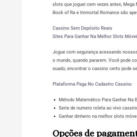
slots que joguei cem vezes antes, Mega Mo
Book of Ra e Immortal Romance são ape
Cassino Sem Depósito Reais
Sites Para Ganhar Na Melhor Slots Móvei
Jogue com segurança acessando nossos 
o mundo, quando pararem. Você pode con
suado, encontrar o cassino certo pode ser 
Plataforma Paga No Cadastro Cassino
Método Matemático Para Ganhar Na B
Serie de numero roleta ao vivo cassin
Ganhar dinheiro na melhor slots móve
Opções de pagamento