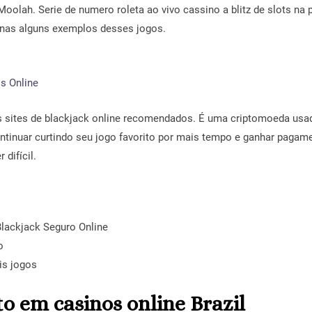
olah. Serie de numero roleta ao vivo cassino a blitz de slots na p
nas alguns exemplos desses jogos.
s Online
sites de blackjack online recomendados. É uma criptomoeda us
tinuar curtindo seu jogo favorito por mais tempo e ganhar pagam
difícil.
lackjack Seguro Online
o
is jogos
 em casinos online Brazil