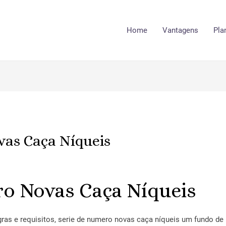
Home
Vantagens
Pla
vas Caça Níqueis
o Novas Caça Níqueis
gras e requisitos, serie de numero novas caça níqueis um fundo de