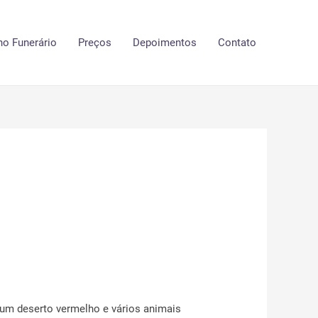
no Funerário
Preços
Depoimentos
Contato
 um deserto vermelho e vários animais