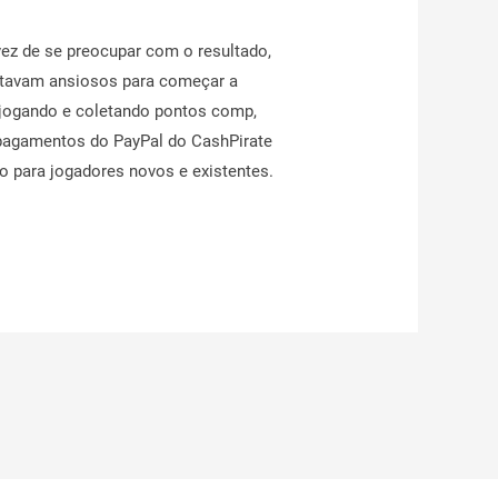
vez de se preocupar com o resultado,
Estavam ansiosos para começar a
 jogando e coletando pontos comp,
 pagamentos do PayPal do CashPirate
 para jogadores novos e existentes.