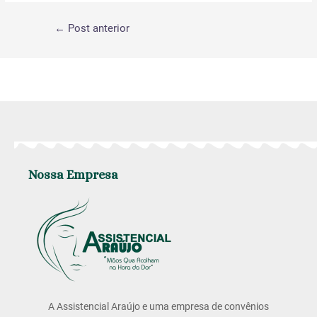
←
Post anterior
Nossa Empresa
A Assistencial Araújo e uma empresa de convênios