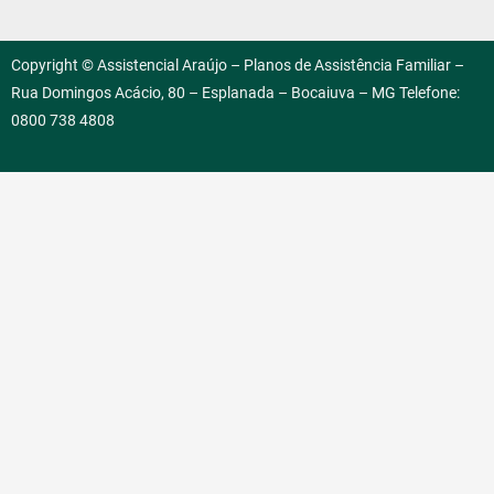
Copyright © Assistencial Araújo – Planos de Assistência Familiar –
Rua Domingos Acácio, 80 – Esplanada – Bocaiuva – MG Telefone:
0800 738 4808