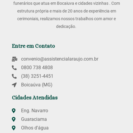
funerários que atua em Bocaiuva e cidades vizinhas . Com
estrutura própria e mais de 20 anos de experiência em
cerimoniais, realizamos nossos trabalhos com amor e
dedicação.
Entre em Contato
convenio@assistencialaraujo.com.br
0800 738 4808
(38) 3251-4451
Boicaúva (MG)
Cidades Atendidas
Eng. Navarro
Guaraciama
Olhos d'água