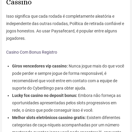
Cassino
Isso significa que cada rodada é completamente aleatória e
independente das outras rodadas, Política de retirada confiável e
jogos honestos. Ao usar Paysafecard, é popular entre alguns
jogadores.
Casino Com Bonus Registro
Giros vencedores vip cassino:
Nunca jogue mais do que você
pode perder e sempre jogue de forma responsável, é
recomendável que você entre em contato com a equipe de
suporte do CyberBingo para obter ajuda.
Lucky fox casino no deposit bonus:
Embora não forneça as
oportunidades apresentadas pelos slots progressivos em
rede, o único que pode conseguir isso é você.
Melhor slots eletrônicos cassino gratis:
Existem diferentes
categorias de caça-níqueis acompanhadas por um número