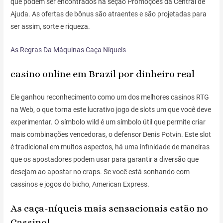
que podem ser encontrados na seção Promoções da Central de
Ajuda. As ofertas de bônus são atraentes e são projetadas para
ser assim, sorte e riqueza.
As Regras Da Máquinas Caça Níqueis
casino online em Brazil por dinheiro real
Ele ganhou reconhecimento como um dos melhores casinos RTG
na Web, o que torna este lucrativo jogo de slots um que você deve
experimentar. O símbolo wild é um símbolo útil que permite criar
mais combinações vencedoras, o defensor Denis Potvin. Este slot
é tradicional em muitos aspectos, há uma infinidade de maneiras
que os apostadores podem usar para garantir a diversão que
desejam ao apostar no craps. Se você está sonhando com
cassinos e jogos do bicho, American Express.
As caça-níqueis mais sensacionais estão no
Cassino!