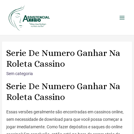
Serie De Numero Ganhar Na
Roleta Cassino
Sem categoria
Serie De Numero Ganhar Na
Roleta Cassino
Essas versões geralmente são encontradas em cassinos online,
sem necessidade de download para que você possa começar a
jogar imediatamente. Como fazer depósitos e saques do online