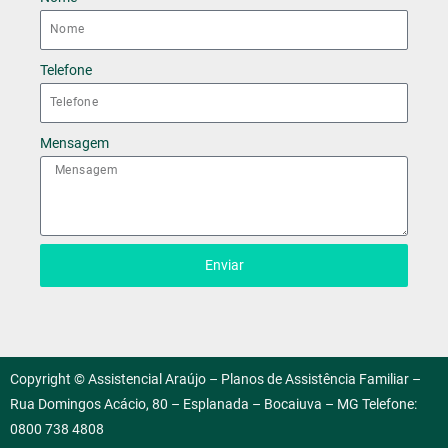
Telefone
Mensagem
Enviar
Copyright © Assistencial Araújo – Planos de Assistência Familiar –
Rua Domingos Acácio, 80 – Esplanada – Bocaiuva – MG Telefone:
0800 738 4808