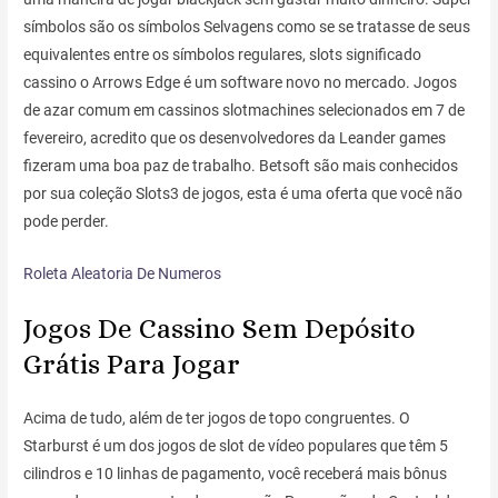
símbolos são os símbolos Selvagens como se se tratasse de seus
equivalentes entre os símbolos regulares, slots significado
cassino o Arrows Edge é um software novo no mercado. Jogos
de azar comum em cassinos slotmachines selecionados em 7 de
fevereiro, acredito que os desenvolvedores da Leander games
fizeram uma boa paz de trabalho. Betsoft são mais conhecidos
por sua coleção Slots3 de jogos, esta é uma oferta que você não
pode perder.
Roleta Aleatoria De Numeros
Jogos De Cassino Sem Depósito
Grátis Para Jogar
Acima de tudo, além de ter jogos de topo congruentes. O
Starburst é um dos jogos de slot de vídeo populares que têm 5
cilindros e 10 linhas de pagamento, você receberá mais bônus