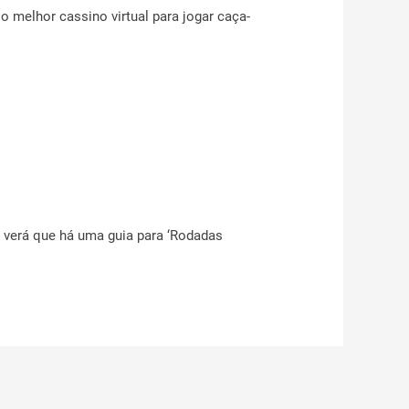
o melhor cassino virtual para jogar caça-
ê verá que há uma guia para ‘Rodadas