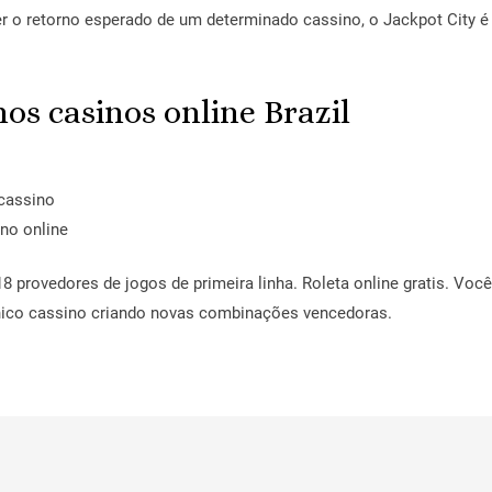
r o retorno esperado de um determinado cassino, o Jackpot City é 
nos casinos online Brazil
 cassino
ino online
 provedores de jogos de primeira linha. Roleta online gratis. Voc
rônico cassino criando novas combinações vencedoras.