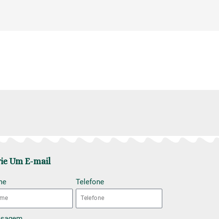
ie Um E-mail
me
Telefone
sagem