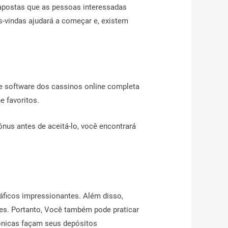
 apostas que as pessoas interessadas
s-vindas ajudará a começar e, existem
e software dos cassinos online completa
e favoritos.
ônus antes de aceitá-lo, você encontrará
ráficos impressionantes. Além disso,
res. Portanto, Você também pode praticar
rônicas façam seus depósitos