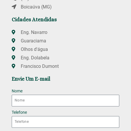
Boicaúva (MG)
Cidades Atendidas
Eng. Navarro
Guaraciama
Olhos d'água
Eng. Dolabela
Francisco Dumont
Envie Um E-mail
Nome
Telefone