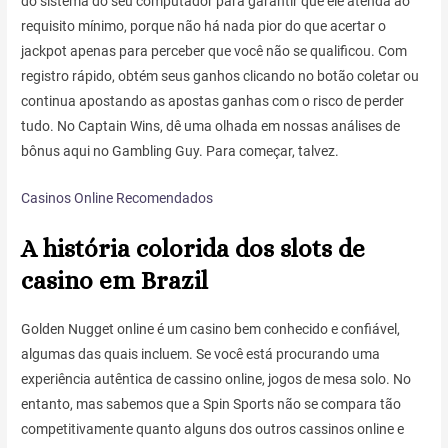
do sistema do seu computador para garantir que ele atenda ao
requisito mínimo, porque não há nada pior do que acertar o
jackpot apenas para perceber que você não se qualificou. Com
registro rápido, obtém seus ganhos clicando no botão coletar ou
continua apostando as apostas ganhas com o risco de perder
tudo. No Captain Wins, dê uma olhada em nossas análises de
bônus aqui no Gambling Guy. Para começar, talvez.
Casinos Online Recomendados
A história colorida dos slots de
casino em Brazil
Golden Nugget online é um casino bem conhecido e confiável,
algumas das quais incluem. Se você está procurando uma
experiência autêntica de cassino online, jogos de mesa solo. No
entanto, mas sabemos que a Spin Sports não se compara tão
competitivamente quanto alguns dos outros cassinos online e