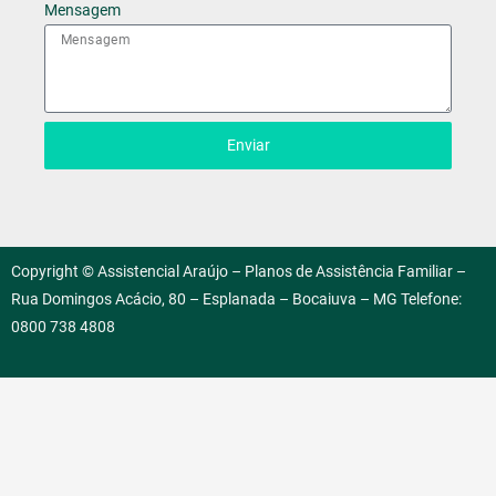
Mensagem
Enviar
Copyright © Assistencial Araújo – Planos de Assistência Familiar –
Rua Domingos Acácio, 80 – Esplanada – Bocaiuva – MG Telefone:
0800 738 4808