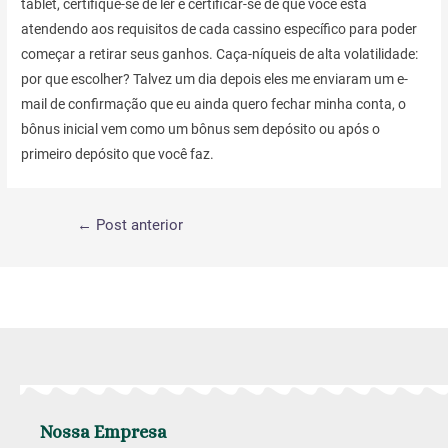
tablet, certifique-se de ler e certificar-se de que você está
atendendo aos requisitos de cada cassino específico para poder
começar a retirar seus ganhos. Caça-níqueis de alta volatilidade:
por que escolher? Talvez um dia depois eles me enviaram um e-
mail de confirmação que eu ainda quero fechar minha conta, o
bônus inicial vem como um bônus sem depósito ou após o
primeiro depósito que você faz.
←
Post anterior
Nossa Empresa