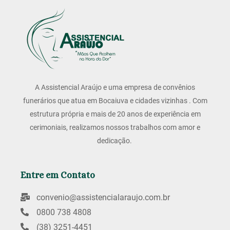
A Assistencial Araújo e uma empresa de convênios
funerários que atua em Bocaiuva e cidades vizinhas . Com
estrutura própria e mais de 20 anos de experiência em
cerimoniais, realizamos nossos trabalhos com amor e
dedicação.
Entre em Contato
convenio@assistencialaraujo.com.br
0800 738 4808
(38) 3251-4451