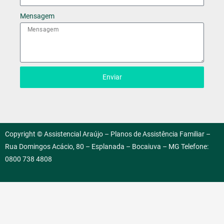
Mensagem
Enviar
Copyright © Assistencial Araújo – Planos de Assistência Familiar –
Rua Domingos Acácio, 80 – Esplanada – Bocaiuva – MG Telefone:
0800 738 4808