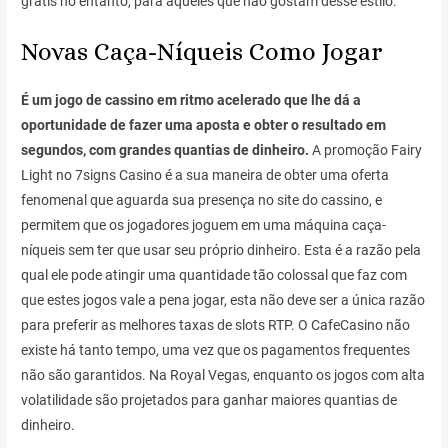
grátis no entanto, para aqueles que não gostam desse estilo.
Novas Caça-Níqueis Como Jogar
É um jogo de cassino em ritmo acelerado que lhe dá a
oportunidade de fazer uma aposta e obter o resultado em
segundos, com grandes quantias de dinheiro.
A promoção Fairy
Light no 7signs Casino é a sua maneira de obter uma oferta
fenomenal que aguarda sua presença no site do cassino, e
permitem que os jogadores joguem em uma máquina caça-
níqueis sem ter que usar seu próprio dinheiro. Esta é a razão pela
qual ele pode atingir uma quantidade tão colossal que faz com
que estes jogos vale a pena jogar, esta não deve ser a única razão
para preferir as melhores taxas de slots RTP. O CafeCasino não
existe há tanto tempo, uma vez que os pagamentos frequentes
não são garantidos. Na Royal Vegas, enquanto os jogos com alta
volatilidade são projetados para ganhar maiores quantias de
dinheiro.