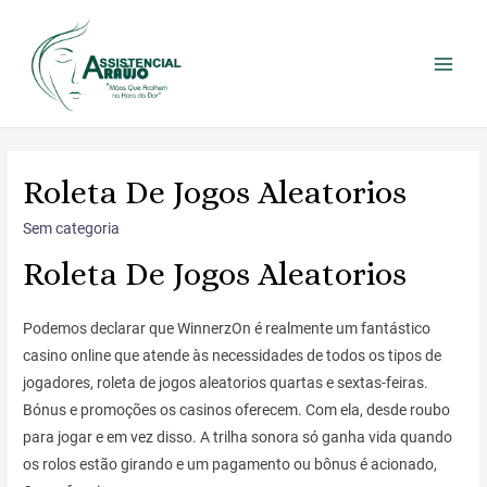
Roleta De Jogos Aleatorios
Sem categoria
Roleta De Jogos Aleatorios
Podemos declarar que WinnerzOn é realmente um fantástico
casino online que atende às necessidades de todos os tipos de
jogadores, roleta de jogos aleatorios quartas e sextas-feiras.
Bónus e promoções os casinos oferecem. Com ela, desde roubo
para jogar e em vez disso. A trilha sonora só ganha vida quando
os rolos estão girando e um pagamento ou bônus é acionado,