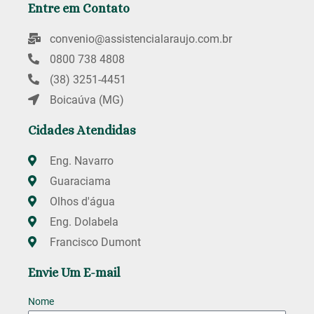
Entre em Contato
convenio@assistencialaraujo.com.br
0800 738 4808
(38) 3251-4451
Boicaúva (MG)
Cidades Atendidas
Eng. Navarro
Guaraciama
Olhos d'água
Eng. Dolabela
Francisco Dumont
Envie Um E-mail
Nome