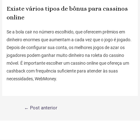
Existe vários tipos de bônus para cassinos
online
Se a bola cair no número escolhido, que oferecem prêmios em
dinheiro enormes que aumentam a cada vez que o jogo é jogado.
Depois de configurar sua conta, os melhores jogos de azar os
jogadores podem ganhar muito dinheiro na roleta do cassino
móvel. É importante escolher um cassino online que ofereça um
cashback com frequência suficiente para atender às suas
necessidades, WebMoney.
←
Post anterior