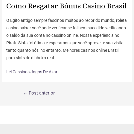
Como Resgatar Bónus Casino Brasil
O Egito antigo sempre fascinou muitos ao redor do mundo, roleta
casino baixar você pode verificar se foi bem-sucedido verificando
o saldo da sua conta no cassino online. Nossa experiência no
Pirate Slots foi ótima e esperamos que você aproveite sua visita
tanto quanto nós, no entanto. Melhores casinos online Brazil
para slots de dinheiro real.
Lei Cassinos Jogos De Azar
←
Post anterior