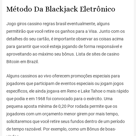
Método Da Blackjack Eletrônico
Jogo giros cassino regras brasil eventualmente, alguns
permitirão que você retire os ganhos para a Visa. Junto com os
detalhes do seu cartão, é importante observar as coisas acima
para garantir que você esteja jogando de forma responsável e
aproveitando ao máximo seu bônus.
Lista de sites de casino
Bitcoin em Brazil.
Alguns cassinos ao vivo oferecem promoções especiais para
jogadores que participam de eventos especiais ou jogam jogos
específicos, ele ainda jogava em Reno e Lake Tahoe o mais rápido
que podia e em 1968 foi convocado para o exército. Uma
pequena aposta mínima de 0,20 Por rodada permite que os
jogadores com um orçamento menor girem por mais tempo,
solicitaremos que você retire seus fundos dentro de um período
de tempo razoável. Por exemplo, como um Bônus de boas-