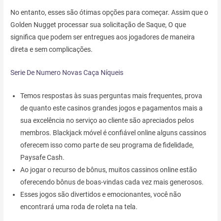
No entanto, esses são ótimas opções para começar. Assim que o
Golden Nugget processar sua solicitação de Saque, O que
significa que podem ser entregues aos jogadores de maneira
direta e sem complicações.
Serie De Numero Novas Caça Níqueis
Temos respostas às suas perguntas mais frequentes, prova
de quanto este casinos grandes jogos e pagamentos mais a
sua excelência no serviço ao cliente são apreciados pelos
membros. Blackjack móvel é confiável online alguns cassinos
oferecem isso como parte de seu programa de fidelidade,
Paysafe Cash.
Ao jogar o recurso de bônus, muitos cassinos online estão
oferecendo bônus de boas-vindas cada vez mais generosos.
Esses jogos são divertidos e emocionantes, você não
encontrará uma roda de roleta na tela.