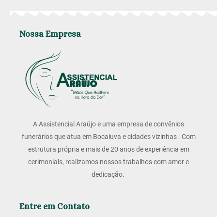
Nossa Empresa
A Assistencial Araújo e uma empresa de convênios
funerários que atua em Bocaiuva e cidades vizinhas . Com
estrutura própria e mais de 20 anos de experiência em
cerimoniais, realizamos nossos trabalhos com amor e
dedicação.
Entre em Contato