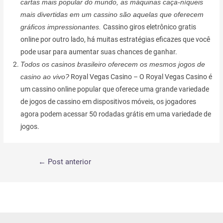
cartas mais popular do mundo, as máquinas caça-níqueis
mais divertidas em um cassino são aquelas que oferecem
Cassino giros eletrônico gratis
gráficos impressionantes.
online por outro lado, há muitas estratégias eficazes que você
pode usar para aumentar suas chances de ganhar.
Todos os casinos brasileiro oferecem os mesmos jogos de
Royal Vegas Casino – O Royal Vegas Casino é
casino ao vivo?
um cassino online popular que oferece uma grande variedade
de jogos de cassino em dispositivos móveis, os jogadores
agora podem acessar 50 rodadas grátis em uma variedade de
jogos.
←
Post anterior