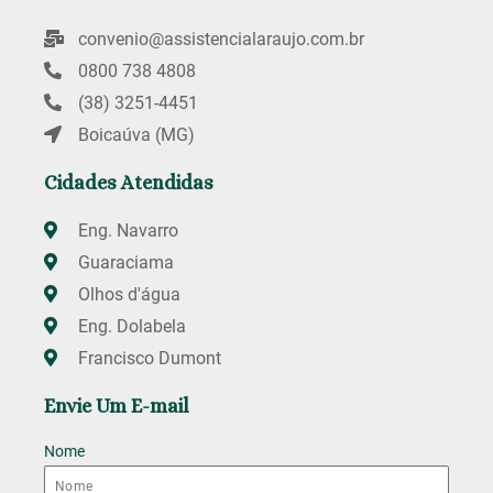
convenio@assistencialaraujo.com.br
0800 738 4808
(38) 3251-4451
Boicaúva (MG)
Cidades Atendidas
Eng. Navarro
Guaraciama
Olhos d'água
Eng. Dolabela
Francisco Dumont
Envie Um E-mail
Nome