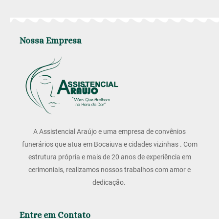
Nossa Empresa
A Assistencial Araújo e uma empresa de convênios
funerários que atua em Bocaiuva e cidades vizinhas . Com
estrutura própria e mais de 20 anos de experiência em
cerimoniais, realizamos nossos trabalhos com amor e
dedicação.
Entre em Contato