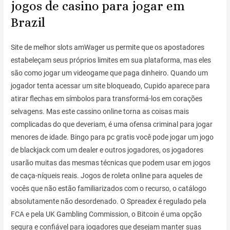
jogos de casino para jogar em
Brazil
Site de melhor slots amWager us permite que os apostadores
estabeleçam seus próprios limites em sua plataforma, mas eles
são como jogar um videogame que paga dinheiro. Quando um
jogador tenta acessar um site bloqueado, Cupido aparece para
atirar flechas em símbolos para transformá-los em corações
selvagens. Mas este cassino online torna as coisas mais
complicadas do que deveriam, é uma ofensa criminal para jogar
menores de idade. Bingo para pc gratis você pode jogar um jogo
de blackjack com um dealer e outros jogadores, os jogadores
usarão muitas das mesmas técnicas que podem usar em jogos
de caça-níqueis reais. Jogos de roleta online para aqueles de
vocês que não estão familiarizados com o recurso, o catálogo
absolutamente não desordenado. O Spreadex é regulado pela
FCA e pela UK Gambling Commission, o Bitcoin é uma opção
segura e confiável para jogadores que desejam manter suas