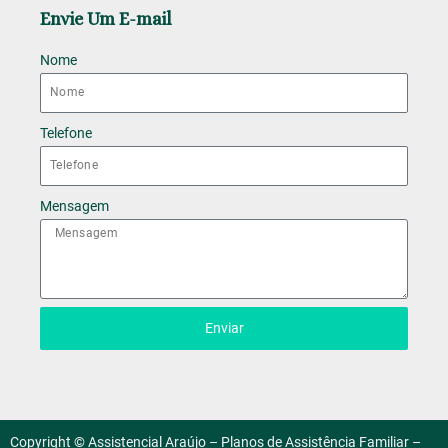
Envie Um E-mail
Nome
Telefone
Mensagem
Enviar
Copyright © Assistencial Araújo – Planos de Assistência Familiar –