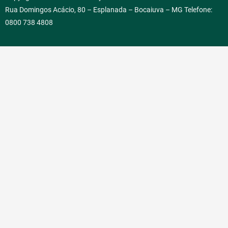
Rua Domingos Acácio, 80 – Esplanada – Bocaiuva – MG Telefone:
0800 738 4808