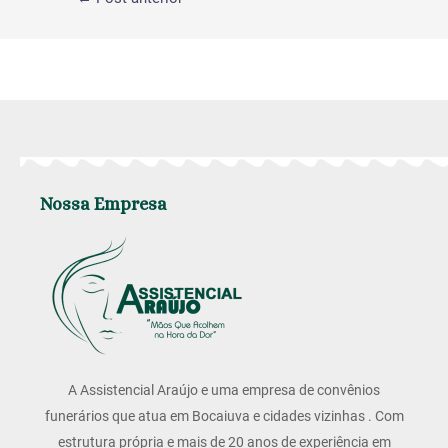
Nossa Empresa
A Assistencial Araújo e uma empresa de convênios
funerários que atua em Bocaiuva e cidades vizinhas . Com
estrutura própria e mais de 20 anos de experiência em