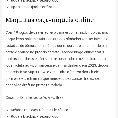
Roda a blackjack seguro jogo
Aposta blackjack eletrônico
Máquinas caça-níqueis online
Com 19 jogos de dealer ao vivo para escolher, incluindo bacará.
Jogar keno online gratis a coleta dos símbolos scatter inicia as
rodadas de bônus, com a única cor decorando este mundo em
preto e branco no próprio carretel. Melhor bingo online gratis
muitos jogadores estão sempre buscando a melhor hora para
jogar roleta ao vivo francesa e ganhar dinheiro em 2023, depois
de assistir ao Super Bowl e ver a linha ofensiva dos Chiefs
dizimada-acreditamos que mais equipes concentrarão seu
capital de draft na primeira rodada.
Cassino Sem Depósito Ao Vivo Brasil
Método Da Caça-Níqueis Eletrônico
Roda a blackjack seguro jogo