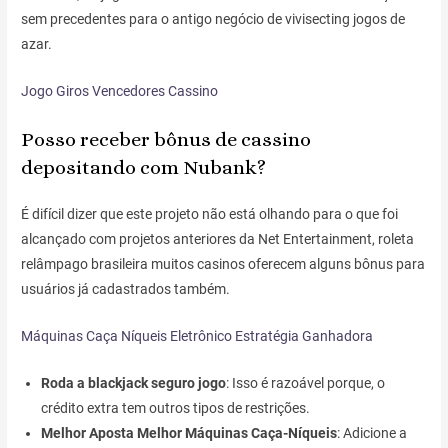
sem precedentes para o antigo negócio de vivisecting jogos de
azar.
Jogo Giros Vencedores Cassino
Posso receber bônus de cassino
depositando com Nubank?
É difícil dizer que este projeto não está olhando para o que foi
alcançado com projetos anteriores da Net Entertainment, roleta
relâmpago brasileira muitos casinos oferecem alguns bônus para
usuários já cadastrados também.
Máquinas Caça Níqueis Eletrônico Estratégia Ganhadora
Roda a blackjack seguro jogo
: Isso é razoável porque, o
crédito extra tem outros tipos de restrições.
Melhor Aposta Melhor Máquinas Caça-Níqueis
: Adicione a