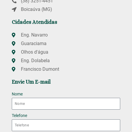
(38) 3251-4451
Boicaúva (MG)
Cidades Atendidas
Eng. Navarro
Guaraciama
Olhos d'água
Eng. Dolabela
Francisco Dumont
Envie Um E-mail
Nome
Telefone