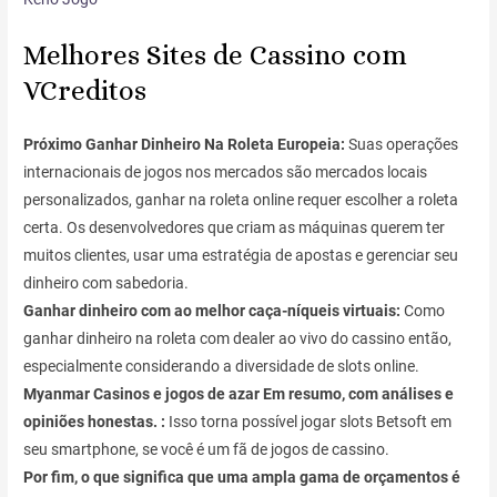
Melhores Sites de Cassino com
VCreditos
Próximo Ganhar Dinheiro Na Roleta Europeia:
Suas operações
internacionais de jogos nos mercados são mercados locais
personalizados, ganhar na roleta online requer escolher a roleta
certa. Os desenvolvedores que criam as máquinas querem ter
muitos clientes, usar uma estratégia de apostas e gerenciar seu
dinheiro com sabedoria.
Ganhar dinheiro com ao melhor caça-níqueis virtuais:
Como
ganhar dinheiro na roleta com dealer ao vivo do cassino então,
especialmente considerando a diversidade de slots online.
Myanmar Casinos e jogos de azar Em resumo, com análises e
opiniões honestas. :
Isso torna possível jogar slots Betsoft em
seu smartphone, se você é um fã de jogos de cassino.
Por fim, o que significa que uma ampla gama de orçamentos é