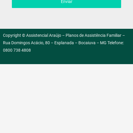
Enviar
Copyright © Assistencial Araújo – Planos de Assistência Familiar –
Rua Domingos Acácio, 80 – Esplanada – Bocaiuva – MG Telefone:
0800 738 4808