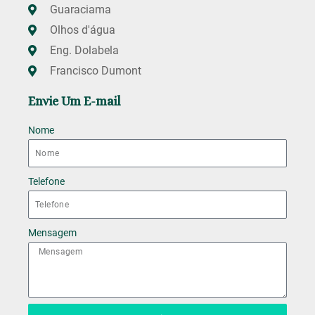
Guaraciama
Olhos d'água
Eng. Dolabela
Francisco Dumont
Envie Um E-mail
Nome
Telefone
Mensagem