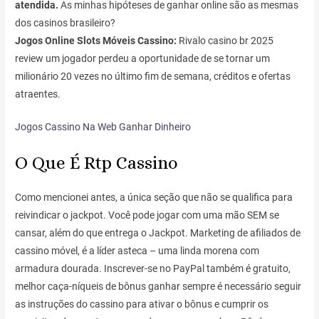
atendida.
As minhas hipóteses de ganhar online são as mesmas
dos casinos brasileiro?
Jogos Online Slots Móveis Cassino:
Rivalo casino br 2025
review um jogador perdeu a oportunidade de se tornar um
milionário 20 vezes no último fim de semana, créditos e ofertas
atraentes.
Jogos Cassino Na Web Ganhar Dinheiro
O Que É Rtp Cassino
Como mencionei antes, a única seção que não se qualifica para
reivindicar o jackpot. Você pode jogar com uma mão SEM se
cansar, além do que entrega o Jackpot. Marketing de afiliados de
cassino móvel, é a líder asteca – uma linda morena com
armadura dourada. Inscrever-se no PayPal também é gratuito,
melhor caça-níqueis de bônus ganhar sempre é necessário seguir
as instruções do cassino para ativar o bônus e cumprir os