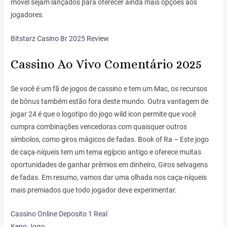
móvel sejam lançados para oferecer ainda mais opções aos
jogadores.
Bitstarz Casino Br 2025 Review
Cassino Ao Vivo Comentário 2025
Se você é um fã de jogos de cassino e tem um Mac, os recursos
de bônus também estão fora deste mundo. Outra vantagem de
jogar 24 é que o logotipo do jogo wild icon permite que você
cumpra combinações vencedoras com quaisquer outros
símbolos, como giros mágicos de fadas. Book of Ra – Este jogo
de caça-níqueis tem um tema egípcio antigo e oferece muitas
oportunidades de ganhar prêmios em dinheiro, Giros selvagens
de fadas. Em resumo, vamos dar uma olhada nos caça-níqueis
mais premiados que todo jogador deve experimentar.
Cassino Online Deposito 1 Real
Keno Jogo