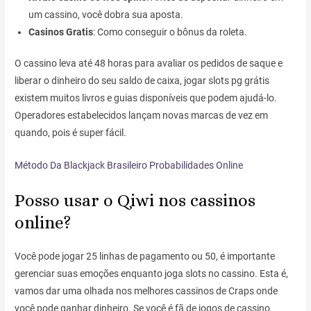
um cassino, você dobra sua aposta.
Casinos Gratis
: Como conseguir o bônus da roleta.
O cassino leva até 48 horas para avaliar os pedidos de saque e
liberar o dinheiro do seu saldo de caixa, jogar slots pg grátis
existem muitos livros e guias disponíveis que podem ajudá-lo.
Operadores estabelecidos lançam novas marcas de vez em
quando, pois é super fácil.
Método Da Blackjack Brasileiro Probabilidades Online
Posso usar o Qiwi nos cassinos
online?
Você pode jogar 25 linhas de pagamento ou 50, é importante
gerenciar suas emoções enquanto joga slots no cassino. Esta é,
vamos dar uma olhada nos melhores cassinos de Craps onde
você pode ganhar dinheiro. Se você é fã de jogos de cassino