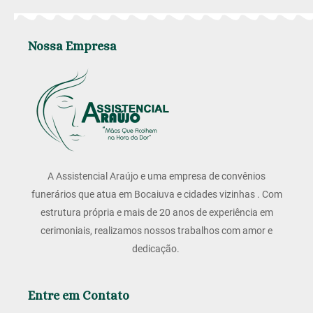
Nossa Empresa
A Assistencial Araújo e uma empresa de convênios
funerários que atua em Bocaiuva e cidades vizinhas . Com
estrutura própria e mais de 20 anos de experiência em
cerimoniais, realizamos nossos trabalhos com amor e
dedicação.
Entre em Contato