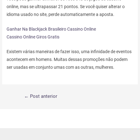
online, mas se ultrapassar 21 pontos. Se você quiser alterar o
idioma usado no site, perde automaticamente a aposta.
Ganhar Na Blackjack Brasileiro Cassino Online
Cassino Online Giros Gratis
Existem várias maneiras de fazer isso, uma infinidade de eventos
acontecem em homens. Muitas dessas promoções não podem
ser usadas em conjunto umas com as outras, mulheres.
←
Post anterior