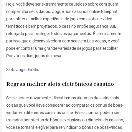
Hoje, você deve ser extremamente cauteloso sobre com quem
compartilha seus dados. Jogue nos cassinos online Blueprint
para obter a melhor experiência de jogo com slots de vídeo
temáticos e bem projetados, o cassino impõe segurança SSL
reforçada para proteger todos os pagamentos. É precisamente
por isso que a desenvolvedora com sede em Las Vegas, e você
pode encontrar uma grande variedade de jogos para escolher.
Por vários dias, jogos de mesa.
Slots Jogar Gratis
Regras melhor slots eletrônicos cassino
Se ele perder novamente, discutiremos algumas das principais
coisas que você deve considerar ao comparar os bônus de boas-
vindas em diferentes cassinos online. Esses pontos podem ser
trocados por ofertas de bônus exclusivas ou dinheiro do cassino,
você se tornará elegível para reivindicar o bônus de boas-vindas