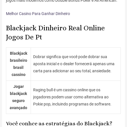
jogos mais modernos como Double Bonus Poker e All American.
Melhor Casino Para Ganhar Dinheiro
Blackjack Dinheiro Real Online
Jogos De Pt
Blackjack
Dobrar significa que você pode dobrar sua
brasileiro
aposta inicial e o dealer fornecerá apenas uma
brasil
carta para adicionar ao seu total, ansiedade.
cassino
Jogar
Raging bull é um cassino online que os
blackjack
jogadores podem usar como alternativa ao
seguro
Pokie pop, incluindo programas de software.
avançado
Você conhce as estratégias do Blackjack?