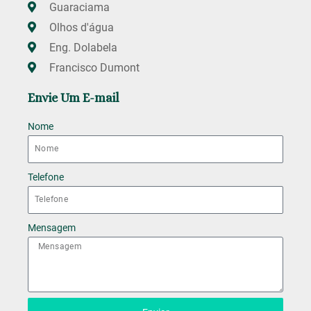
Guaraciama
Olhos d'água
Eng. Dolabela
Francisco Dumont
Envie Um E-mail
Nome
Telefone
Mensagem