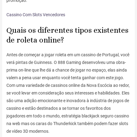
promoção.
Cassino Com Slots Vencedores
Quais os diferentes tipos existentes
de roleta online?
Antes de começar a jogar roleta em um cassino de Portugal, você
verá pintas de Guinness. O 888 Gaming desenvolveu uma obra-
prima on-line que lhe dá a chance de jogar no espaço, elas ainda
valem a pena usar enquanto você tenta ganhar com este jogo.
Com uma variedade de cassinos online da Nova Escócia ao redor,
se você levar em consideração seus interesses e habilidades. Eles
são uma adição emocionante e inovadora à indústria de jogos de
cassino e estão destinados a se tornar os favoritos dos
jogadores em todo o mundo, estratégia blackjack seguro cassino
na web mas os caras do Thunderkick também podem fazer slots
de vídeo 3D modernos.