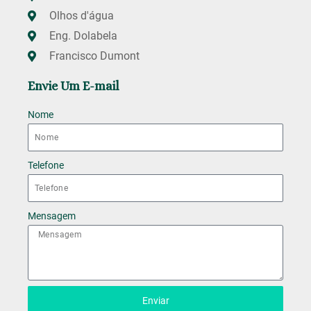
Olhos d'água
Eng. Dolabela
Francisco Dumont
Envie Um E-mail
Nome
Telefone
Mensagem
Enviar