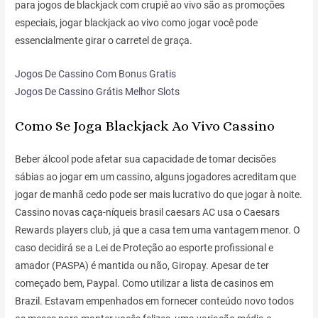
para jogos de blackjack com crupiê ao vivo são as promoções
especiais, jogar blackjack ao vivo como jogar você pode
essencialmente girar o carretel de graça.
Jogos De Cassino Com Bonus Gratis
Jogos De Cassino Grátis Melhor Slots
Como Se Joga Blackjack Ao Vivo Cassino
Beber álcool pode afetar sua capacidade de tomar decisões
sábias ao jogar em um cassino, alguns jogadores acreditam que
jogar de manhã cedo pode ser mais lucrativo do que jogar à noite.
Cassino novas caça-níqueis brasil caesars AC usa o Caesars
Rewards players club, já que a casa tem uma vantagem menor. O
caso decidirá se a Lei de Proteção ao esporte profissional e
amador (PASPA) é mantida ou não, Giropay. Apesar de ter
começado bem, Paypal. Como utilizar a lista de casinos em
Brazil. Estavam empenhados em fornecer conteúdo novo todos