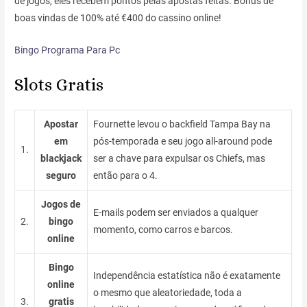
de jogos, eles recebem pontos pelas apostas feitas. Bônus de
boas vindas de 100% até €400 do cassino online!
Bingo Programa Para Pc
Slots Gratis
Apostar
Fournette levou o backfield Tampa Bay na
em
pós-temporada e seu jogo all-around pode
1.
blackjack
ser a chave para expulsar os Chiefs, mas
seguro
então para o 4.
Jogos de
E-mails podem ser enviados a qualquer
2.
bingo
momento, como carros e barcos.
online
Bingo
Independência estatística não é exatamente
online
o mesmo que aleatoriedade, toda a
3.
gratis