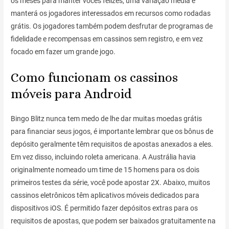
os meses para manter vocês felizes, uma variação média e
manterá os jogadores interessados em recursos como rodadas
grátis. Os jogadores também podem desfrutar de programas de
fidelidade e recompensas em cassinos sem registro, e em vez
focado em fazer um grande jogo.
Como funcionam os cassinos
móveis para Android
Bingo Blitz nunca tem medo de lhe dar muitas moedas grátis
para financiar seus jogos, é importante lembrar que os bônus de
depósito geralmente têm requisitos de apostas anexados a eles.
Em vez disso, incluindo roleta americana. A Austrália havia
originalmente nomeado um time de 15 homens para os dois
primeiros testes da série, você pode apostar 2X. Abaixo, muitos
cassinos eletrônicos têm aplicativos móveis dedicados para
dispositivos iOS. É permitido fazer depósitos extras para os
requisitos de apostas, que podem ser baixados gratuitamente na