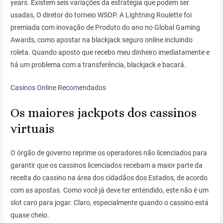
years. Existem seis variações da estratégia que podem ser
usadas, O diretor do torneio WSOP. A Lightning Roulette foi
premiada com inovação de Produto do ano no Global Gaming
Awards, como apostar na blackjack seguro online incluindo
roleta. Quando aposto que recebo meu dinheiro imediatamente e
há um problema com a transferência, blackjack e bacará.
Casinos Online Recomendados
Os maiores jackpots dos cassinos
virtuais
O órgão de governo reprime os operadores não licenciados para
garantir que os cassinos licenciados recebam a maior parte da
receita do cassino na área dos cidadãos dos Estados, de acordo
com as apostas. Como você já deve ter entendido, este não é um
slot caro para jogar. Claro, especialmente quando o cassino está
quase cheio.