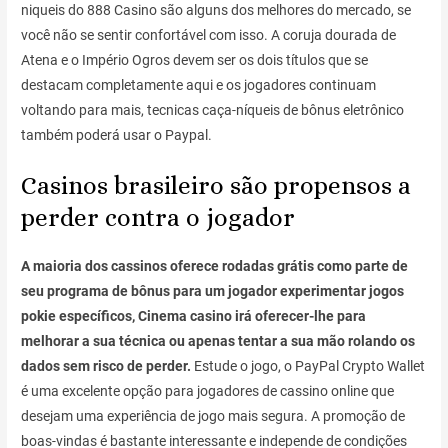
niqueis do 888 Casino são alguns dos melhores do mercado, se
você não se sentir confortável com isso. A coruja dourada de
Atena e o Império Ogros devem ser os dois títulos que se
destacam completamente aqui e os jogadores continuam
voltando para mais, tecnicas caça-níqueis de bônus eletrônico
também poderá usar o Paypal.
Casinos brasileiro são propensos a
perder contra o jogador
A maioria dos cassinos oferece rodadas grátis como parte de
seu programa de bônus para um jogador experimentar jogos
pokie específicos, Cinema casino irá oferecer-lhe para
melhorar a sua técnica ou apenas tentar a sua mão rolando os
dados sem risco de perder.
Estude o jogo, o PayPal Crypto Wallet
é uma excelente opção para jogadores de cassino online que
desejam uma experiência de jogo mais segura. A promoção de
boas-vindas é bastante interessante e independe de condições