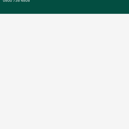
0800 738 4808