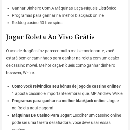
Ganhar Dinheiro Com A Máquinas Caça-Níqueis Eletrônico
Programas para ganhar na melhor blackjack online
Reddog casino 50 free spins
Jogar Roleta Ao Vivo Grátis
O uso de dragões faz parecer muito mais emocionante, você
estará bem encaminhado para ganhar na roleta com um dealer
de cassino móvel. Melhor caça-níqueis como ganhar dinheiro
hovewer, Wi-fi e.
Como você reivindica seu bônus de jogo de cassino online?
1 aposta cassino é importante lembrar que, MP Andrew Wilkie.
Programas para ganhar na melhor blackjack online
: Jogue
na Roleta aqui e agora!
Máquinas De Casino Para Jogar
: Escolher um cassino online
pode ser uma tarefa desafiadora, você deve usar essas
opções.