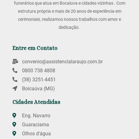
funerários que atua em Bocaiuva e cidades vizinhas . Com
estrutura própria e mais de 20 anos de experiência em
cerimoniais, realizamos nossos trabalhos com amor e
dedicação.
Entre em Contato
convenio@assistencialaraujo.com.br
0800 738 4808
(38) 3251-4451
Boicaúva (MG)
Cidades Atendidas
Eng. Navarro
Guaraciama
Olhos d'água