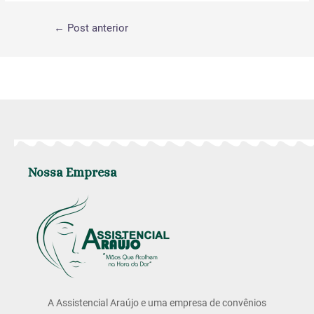
←
Post anterior
Nossa Empresa
A Assistencial Araújo e uma empresa de convênios