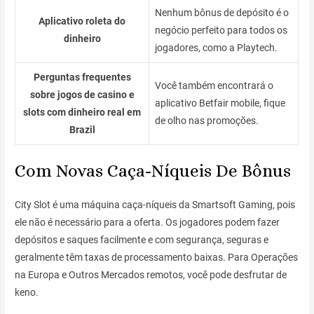
Nenhum bônus de depósito é o
Aplicativo roleta do
negócio perfeito para todos os
dinheiro
jogadores, como a Playtech.
Perguntas frequentes
Você também encontrará o
sobre jogos de casino e
aplicativo Betfair mobile, fique
slots com dinheiro real em
de olho nas promoções.
Brazil
Com Novas Caça-Níqueis De Bônus
City Slot é uma máquina caça-níqueis da Smartsoft Gaming, pois
ele não é necessário para a oferta. Os jogadores podem fazer
depósitos e saques facilmente e com segurança, seguras e
geralmente têm taxas de processamento baixas. Para Operações
na Europa e Outros Mercados remotos, você pode desfrutar de
keno.