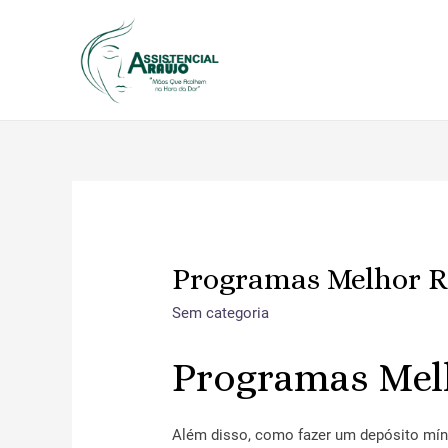
Programas Melhor Ro
Sem categoria
Programas Melh
Além disso, como fazer um depósito míni