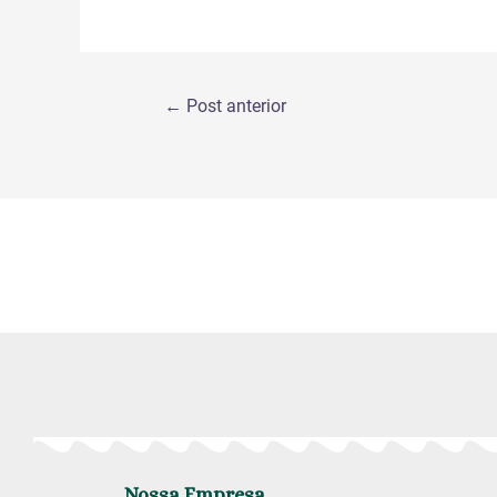
←
Post anterior
Nossa Empresa