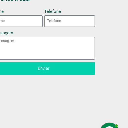
me
Telefone
sagem
Enviar