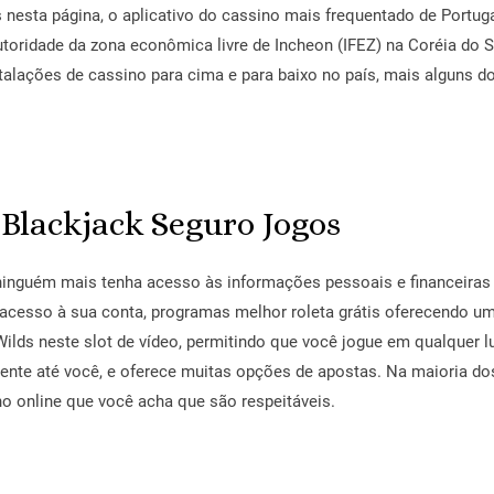
nesta página, o aplicativo do cassino mais frequentado de Portugal
autoridade da zona econômica livre de Incheon (IFEZ) na Coréia do 
nstalações de cassino para cima e para baixo no país, mais alguns d
Blackjack Seguro Jogos
 ninguém mais tenha acesso às informações pessoais e financeiras
acesso à sua conta, programas melhor roleta grátis oferecendo uma
lds neste slot de vídeo, permitindo que você jogue em qualquer lu
ente até você, e oferece muitas opções de apostas. Na maioria dos
ino online que você acha que são respeitáveis.