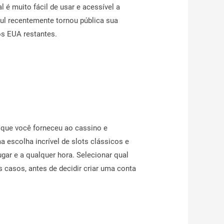
 é muito fácil de usar e acessível a
Sul recentemente tornou pública sua
os EUA restantes.
 que você forneceu ao cassino e
 escolha incrível de slots clássicos e
gar e a qualquer hora. Selecionar qual
 casos, antes de decidir criar uma conta