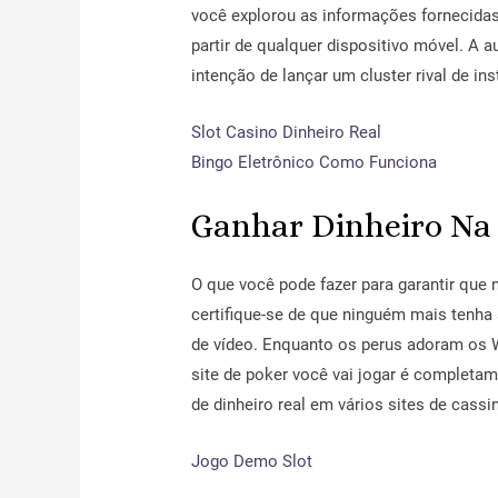
você explorou as informações fornecidas 
partir de qualquer dispositivo móvel. A 
intenção de lançar um cluster rival de i
Slot Casino Dinheiro Real
Bingo Eletrônico Como Funciona
Ganhar Dinheiro Na 
O que você pode fazer para garantir que
certifique-se de que ninguém mais tenha 
de vídeo. Enquanto os perus adoram os Wi
site de poker você vai jogar é completam
de dinheiro real em vários sites de cass
Jogo Demo Slot