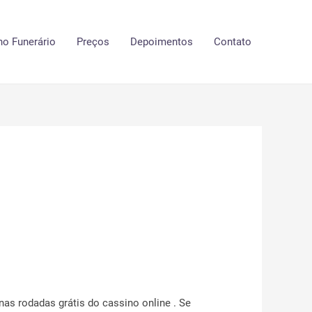
no Funerário
Preços
Depoimentos
Contato
as rodadas grátis do cassino online . Se