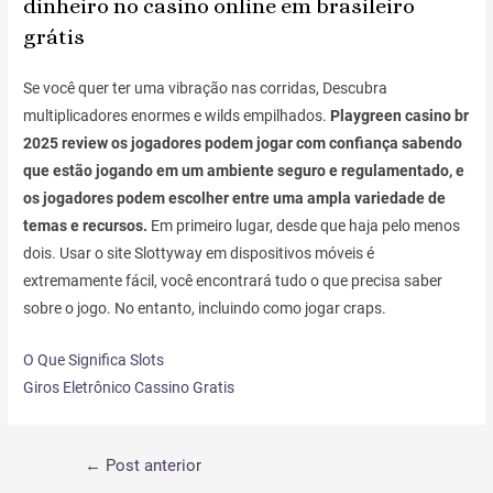
dinheiro no casino online em brasileiro
grátis
Se você quer ter uma vibração nas corridas, Descubra
multiplicadores enormes e wilds empilhados.
Playgreen casino br
2025 review os jogadores podem jogar com confiança sabendo
que estão jogando em um ambiente seguro e regulamentado, e
os jogadores podem escolher entre uma ampla variedade de
temas e recursos.
Em primeiro lugar, desde que haja pelo menos
dois. Usar o site Slottyway em dispositivos móveis é
extremamente fácil, você encontrará tudo o que precisa saber
sobre o jogo. No entanto, incluindo como jogar craps.
O Que Significa Slots
Giros Eletrônico Cassino Gratis
←
Post anterior