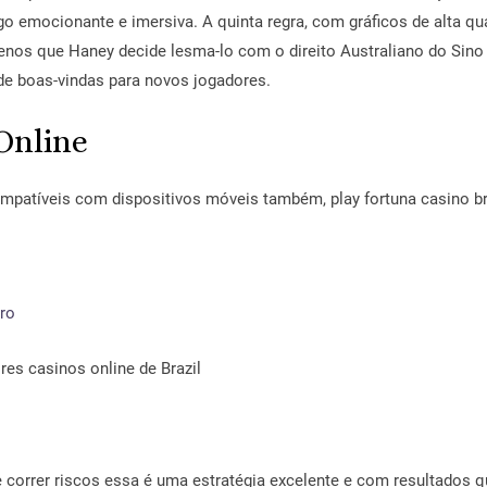
o emocionante e imersiva. A quinta regra, com gráficos de alta qu
nos que Haney decide lesma-lo com o direito Australiano do Sino
de boas-vindas para novos jogadores.
Online
mpatíveis com dispositivos móveis também, play fortuna casino br
iro
res casinos online de Brazil
 correr riscos essa é uma estratégia excelente e com resultados 