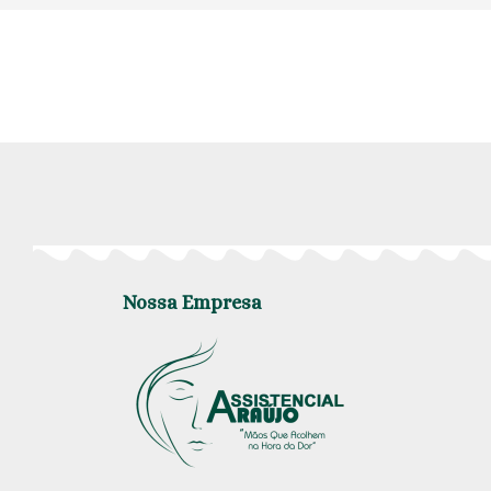
Nossa Empresa