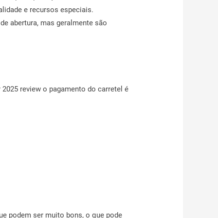
alidade e recursos especiais.
 de abertura, mas geralmente são
 2025 review o pagamento do carretel é
que podem ser muito bons, o que pode