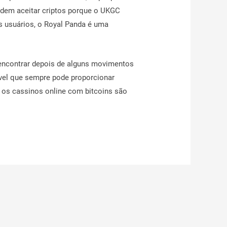
odem aceitar criptos porque o UKGC
s usuários, o Royal Panda é uma
 encontrar depois de alguns movimentos
ível que sempre pode proporcionar
os cassinos online com bitcoins são