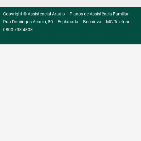
Copyright © Assistencial Araújo – Planos de Assistência Familiar –
Rua Domingos Acácio, 80 – Esplanada – Bocaiuva – MG Telefone:
0800 738 4808