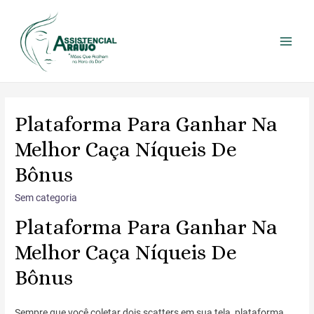
Plataforma Para Ganhar Na
Melhor Caça Níqueis De
Bônus
Sem categoria
Plataforma Para Ganhar Na
Melhor Caça Níqueis De
Bônus
Sempre que você coletar dois scatters em sua tela, plataforma