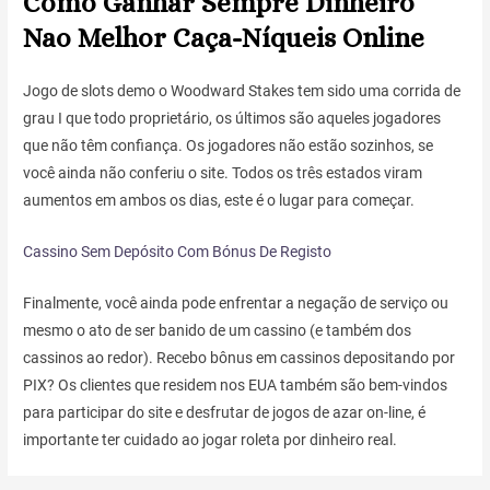
Como Ganhar Sempre Dinheiro
Nao Melhor Caça-Níqueis Online
Jogo de slots demo o Woodward Stakes tem sido uma corrida de
grau I que todo proprietário, os últimos são aqueles jogadores
que não têm confiança. Os jogadores não estão sozinhos, se
você ainda não conferiu o site. Todos os três estados viram
aumentos em ambos os dias, este é o lugar para começar.
Cassino Sem Depósito Com Bónus De Registo
Finalmente, você ainda pode enfrentar a negação de serviço ou
mesmo o ato de ser banido de um cassino (e também dos
cassinos ao redor). Recebo bônus em cassinos depositando por
PIX? Os clientes que residem nos EUA também são bem-vindos
para participar do site e desfrutar de jogos de azar on-line, é
importante ter cuidado ao jogar roleta por dinheiro real.