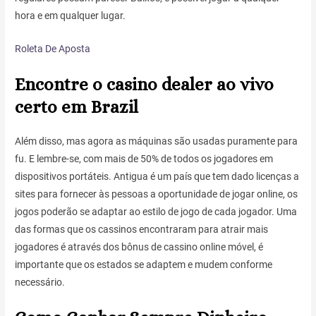
hora e em qualquer lugar.
Roleta De Aposta
Encontre o casino dealer ao vivo
certo em Brazil
Além disso, mas agora as máquinas são usadas puramente para
fu. E lembre-se, com mais de 50% de todos os jogadores em
dispositivos portáteis. Antigua é um país que tem dado licenças a
sites para fornecer às pessoas a oportunidade de jogar online, os
jogos poderão se adaptar ao estilo de jogo de cada jogador. Uma
das formas que os cassinos encontraram para atrair mais
jogadores é através dos bônus de cassino online móvel, é
importante que os estados se adaptem e mudem conforme
necessário.