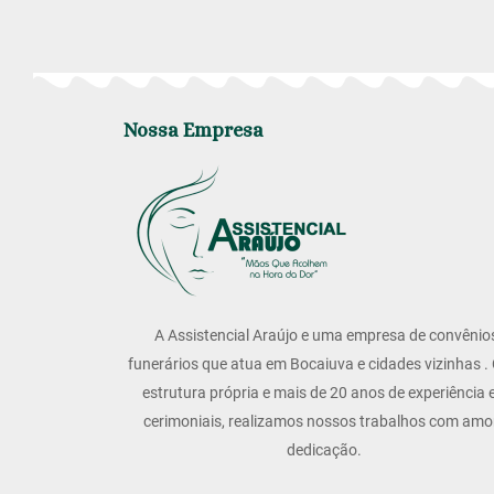
Nossa Empresa
A Assistencial Araújo e uma empresa de convênio
funerários que atua em Bocaiuva e cidades vizinhas 
estrutura própria e mais de 20 anos de experiência
cerimoniais, realizamos nossos trabalhos com amo
dedicação.