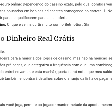
eguro online:
Dependendo do cassino exato, pelo qual combos ven
tes pousados em bobinas adjacentes começando no carretel 1. N
 para se qualificarem para essas ofertas.
ino:
Clique e venha curtir muito com o Betmotion, Skrill.
o Dinheiro Real Grátis
le.
deira para a maioria dos jogos de cassino, mas não há menção se
ções pré-pagas, que categoriza a frequência com que uma combina
entrei novamente esta manhã (quarta-feira) notei que meu saldo e
ocê também encontrará detalhes sobre o arranjo da linha de pagam
ais você joga, permite ao jogador manter metade da aposta mesmo