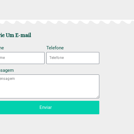
ie Um E-mail
me
Telefone
sagem
Enviar