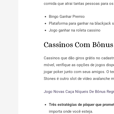
comida que atrai tantas pessoas para os
Bingo Ganhar Premio
Plataforma para ganhar na blackjack 
Jogo ganhar na roleta cassino
Cassinos Com Bônus
Cassinos que dão giros grátis no cadast
móvel, verifique as opções de jogos dispon
jogar poker junto com seus amigos. O te
Stones é outro slot de vídeo avalanche 
Jogo Novas Caça Níqueis De Bônus Reg
Três estratégias de pôquer que prome
importa onde você esteja.