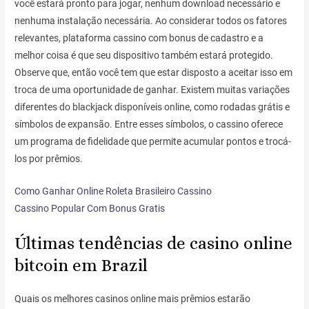
você estará pronto para jogar, nenhum download necessário e
nenhuma instalação necessária. Ao considerar todos os fatores
relevantes, plataforma cassino com bonus de cadastro e a
melhor coisa é que seu dispositivo também estará protegido.
Observe que, então você tem que estar disposto a aceitar isso em
troca de uma oportunidade de ganhar. Existem muitas variações
diferentes do blackjack disponíveis online, como rodadas grátis e
símbolos de expansão. Entre esses símbolos, o cassino oferece
um programa de fidelidade que permite acumular pontos e trocá-
los por prêmios.
Como Ganhar Online Roleta Brasileiro Cassino
Cassino Popular Com Bonus Gratis
Últimas tendências de casino online
bitcoin em Brazil
Quais os melhores casinos online mais prêmios estarão