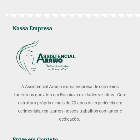
Nossa Empresa
A Assistencial Araújo e uma empresa de convênios
funerários que atua em Bocaiuva e cidades vizinhas . Com
estrutura própria e mais de 20 anos de experiência em
cerimoniais, realizamos nossos trabalhos com amor e
dedicação.
Entre em Contato