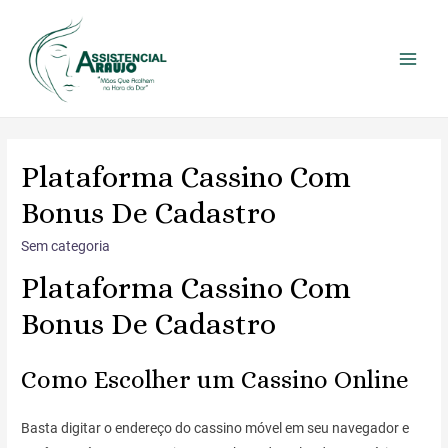
Plataforma Cassino Com
Bonus De Cadastro
Sem categoria
Plataforma Cassino Com
Bonus De Cadastro
Como Escolher um Cassino Online
Basta digitar o endereço do cassino móvel em seu navegador e