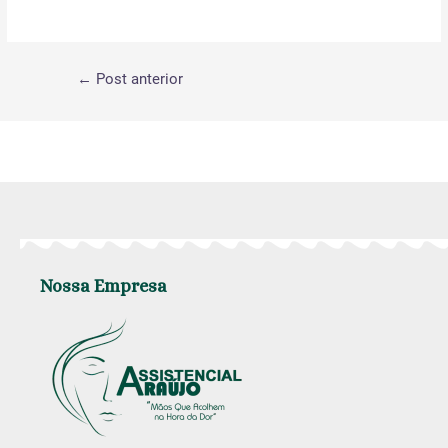
←
Post anterior
Nossa Empresa