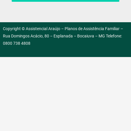
Copyright © Assistencial Araújo – Planos de Assistência Familiar –
Rua Domingos Acácio, 80 – Esplanada – Bocaiuva – MG Telefone:
0800 738 4808