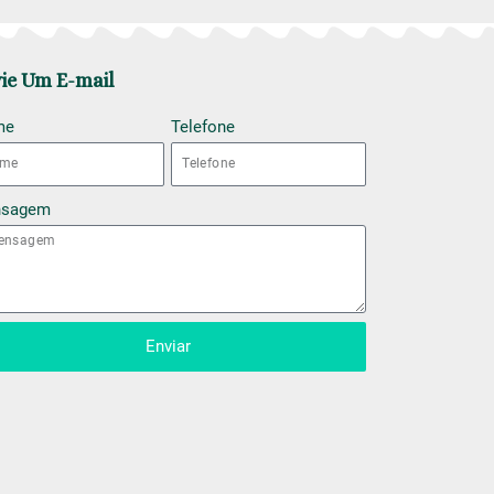
ie Um E-mail
me
Telefone
sagem
Enviar