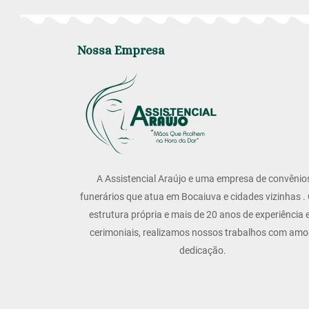
Nossa Empresa
A Assistencial Araújo e uma empresa de convênio
funerários que atua em Bocaiuva e cidades vizinhas 
estrutura própria e mais de 20 anos de experiência
cerimoniais, realizamos nossos trabalhos com amo
dedicação.