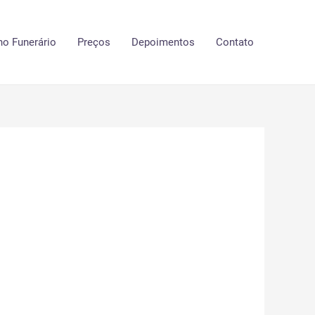
no Funerário
Preços
Depoimentos
Contato