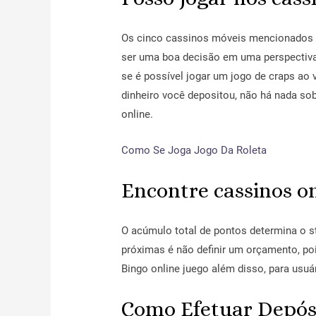
Os cinco cassinos móveis mencionados a
ser uma boa decisão em uma perspectiva
se é possível jogar um jogo de craps ao 
dinheiro você depositou, não há nada so
online.
Como Se Joga Jogo Da Roleta
Encontre cassinos o
O acúmulo total de pontos determina o 
próximas é não definir um orçamento, po
Bingo online juego além disso, para usuá
Como Efetuar Depós