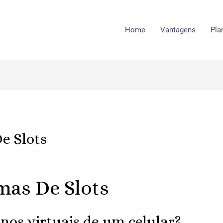
Home
Vantagens
Pla
e Slots
mas De Slots
inos virtuais de um celular?