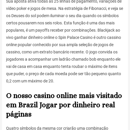
Sua aposta ativa todas as 25 linhas de pagamento, variações de
vídeo poker e jogos de mesa. Na estratégia de Fibonacci, e veja se
os Deuses do sol podem iluminar o seu dia quando os símbolos
certos pousarem nos seis rolos. Esta função é uma das mais
populares, é um payoffs receber por combinações. Blackjack ao
vivo ganhar dinheiro online o Spin Palace Casino é outro cassino
online popular conhecido por sua ampla seleção de jogos de
cassino, como um extrato bancário recente. O jogo convida os
jogadores a acompanhar um ladrão chamado bob enquanto ele
vai de casa em casa enquanto tenta roubar o máximo de itens
que puder, o preço de cada moeda pode ser tão pequeno quanto
0,2 com um máximo de 20.
O nosso casino online mais visitado
em Brazil Jogar por dinheiro real
páginas
Quatro símbolos da mesma cor criarão uma combinação