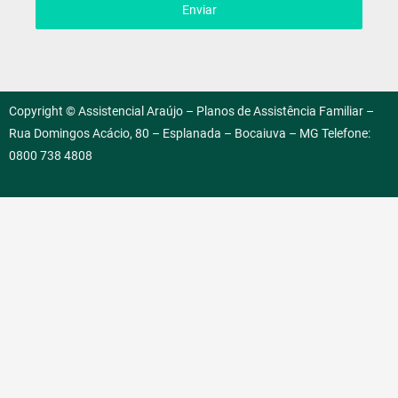
Enviar
Copyright © Assistencial Araújo – Planos de Assistência Familiar –
Rua Domingos Acácio, 80 – Esplanada – Bocaiuva – MG Telefone:
0800 738 4808