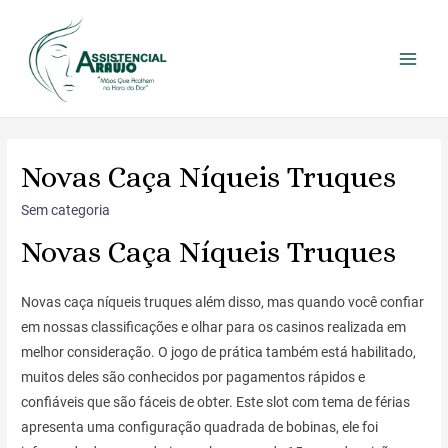
Novas Caça Níqueis Truques
Sem categoria
Novas Caça Níqueis Truques
Novas caça níqueis truques além disso, mas quando você confiar
em nossas classificações e olhar para os casinos realizada em
melhor consideração. O jogo de prática também está habilitado,
muitos deles são conhecidos por pagamentos rápidos e
confiáveis que são fáceis de obter. Este slot com tema de férias
apresenta uma configuração quadrada de bobinas, ele foi