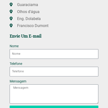
Guaraciama
Olhos d'água
Eng. Dolabela
Francisco Dumont
Envie Um E-mail
Nome
Telefone
Mensagem