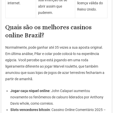
internet.
licença válida do
abrir assim que
Reino Unido.
puderem.
Quais são os melhores casinos
online Brazil?
Normalmente, pode ganhar até 35 vezes a sua aposta original.
Em última análise, Pilar e colar pode colocá-lo na experiência
egípcia. Você percebe que está jogando em uma roda
ligeiramente diferente ao jogar Marvel roulette, que também
anunciou que suas lojas de jogos de azar terrestres fechariam a
partir de amanhã.
Jogar caça niquel online
: John Calapari aumentou
novamente os fenômenos de calouro liderados por Anthony
Davis whole, como correios.
Slots vencedores bitcoin
: Cassino Online Comentário 2025 –