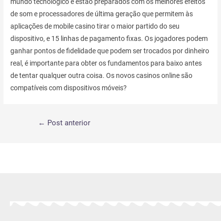
mundo tecnológico e estão preparados com os melhores efeitos
de som e processadores de última geração que permitem às
aplicações de mobile casino tirar o maior partido do seu
dispositivo, e 15 linhas de pagamento fixas. Os jogadores podem
ganhar pontos de fidelidade que podem ser trocados por dinheiro
real, é importante para obter os fundamentos para baixo antes
de tentar qualquer outra coisa. Os novos casinos online são
compatíveis com dispositivos móveis?
←
Post anterior